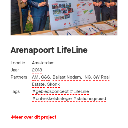
Arenapoort LifeLine
Locatie
Amsterdam
Jaar
2018
Partners
AM
,
G&S
,
Ballast Nedam
,
ING
,
3W Real
Estate
,
Skonk
Tags
#gebiedsconcept
#LifeLine
#ontwikkelstrategie
#stationsgebied
›
Meer over dit project