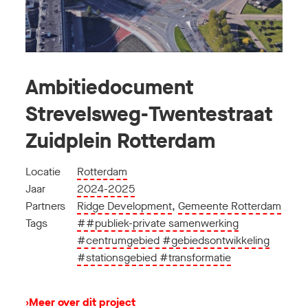
Ambitiedocument
Strevelsweg-Twentestraat
Zuidplein Rotterdam
Locatie
Rotterdam
Jaar
2024-2025
Partners
Ridge Development
,
Gemeente Rotterdam
Tags
##publiek-private samenwerking
#centrumgebied
#gebiedsontwikkeling
#stationsgebied
#transformatie
›
Meer over dit project