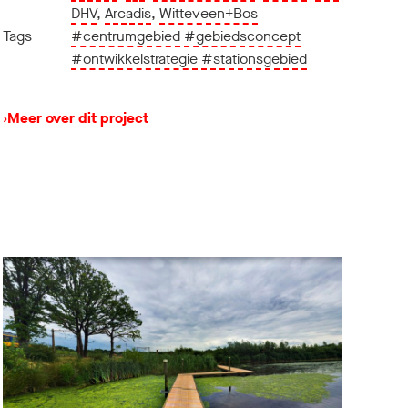
DHV
,
Arcadis
,
Witteveen+Bos
Tags
#centrumgebied
#gebiedsconcept
#ontwikkelstrategie
#stationsgebied
›
Meer over dit project