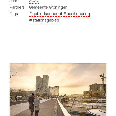
Jaar
2020
Partners
Gemeente Groningen
Tags
#gebiedsconcept
#positionering
#stationsgebied