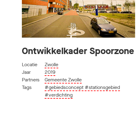
Ontwikkelkader Spoorzone
Locatie
Zwolle
Jaar
2019
Partners
Gemeente Zwolle
Tags
#gebiedsconcept
#stationsgebied
#verdichting