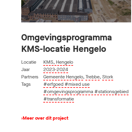
Omgevingsprogramma
KMS-locatie Hengelo
Locatie
KMS, Hengelo
Jaar
2023-2024
Partners
Gemeente Hengelo
,
Trebbe
,
Stork
Tags
#erfgoed
#mixed use
#omgevingsprogramma
#stationsgebied
#transformatie
›
Meer over dit project