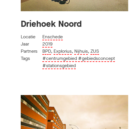
Driehoek Noord
Locatie
Enschede
Jaar
2019
Partners
BPD
,
Explorius
,
Nijhuis
,
ZUS
Tags
#centrumgebied
#gebiedsconcept
#stationsgebied