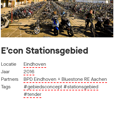
E’con Stationsgebied
Locatie
Eindhoven
Jaar
2016
Partners
BPD Eindhoven + Bluestone RE Aachen
Tags
#gebiedsconcept
#stationsgebied
#tender