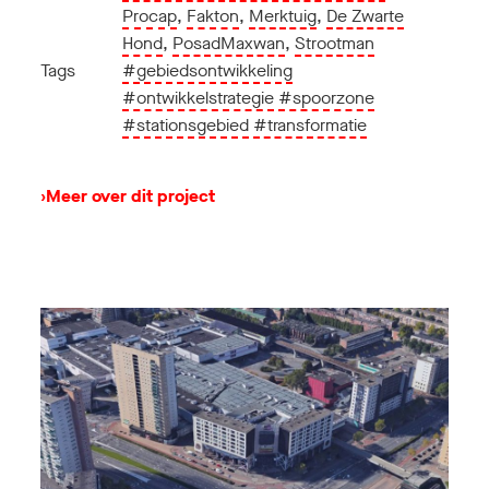
Procap
,
Fakton
,
Merktuig
,
De Zwarte
Hond
,
PosadMaxwan
,
Strootman
Tags
#gebiedsontwikkeling
#ontwikkelstrategie
#spoorzone
#stationsgebied
#transformatie
›
Meer over dit project