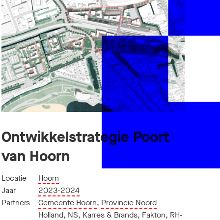
Ontwikkelstrategie Poort
van Hoorn
Locatie
Hoorn
Jaar
2023-2024
Partners
Gemeente Hoorn
,
Provincie Noord
Holland
,
NS
,
Karres & Brands
,
Fakton
,
RH-