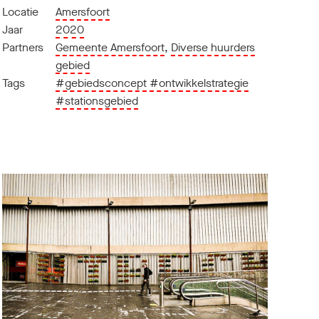
Locatie
Amersfoort
Jaar
2020
Partners
Gemeente Amersfoort
,
Diverse huurders
gebied
Tags
#gebiedsconcept
#ontwikkelstrategie
#stationsgebied