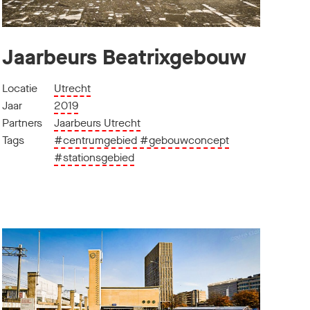
Jaarbeurs Beatrixgebouw
Locatie
Utrecht
Jaar
2019
Partners
Jaarbeurs Utrecht
Tags
#centrumgebied
#gebouwconcept
#stationsgebied