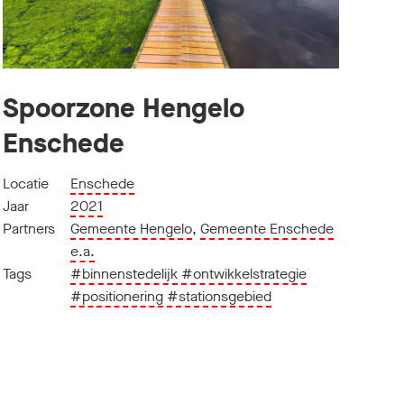
Spoorzone Hengelo
Enschede
Locatie
Enschede
Jaar
2021
Partners
Gemeente Hengelo
,
Gemeente Enschede
e.a.
Tags
#binnenstedelijk
#ontwikkelstrategie
#positionering
#stationsgebied