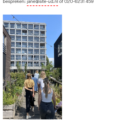
bespreken:
jane@site-ud.nl
of 020-6231 459