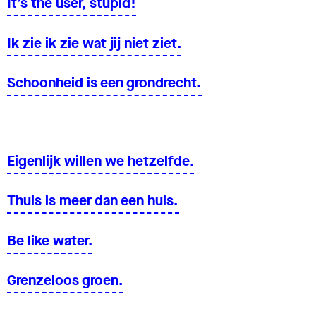
It’s the user, stupid!
Ik zie ik zie wat jij niet ziet.
Schoonheid is een grondrecht.
Eigenlijk willen we hetzelfde.
Thuis is meer dan een huis.
Be like water.
Grenzeloos groen.