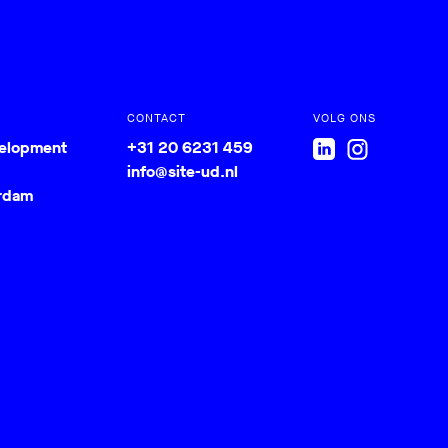
CONTACT
VOLG ONS
velopment
+31 20 6231 459
info@site-ud.nl
rdam