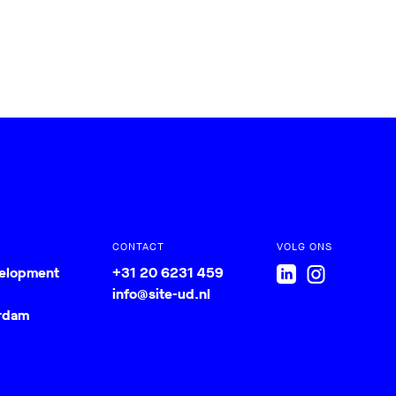
CONTACT
VOLG ONS
velopment
+31 20 6231 459
info@site-ud.nl
rdam