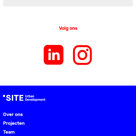
Volg ons
Over ons
Projecten
Team