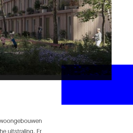
it woongebouwen
e uitstraling. Er