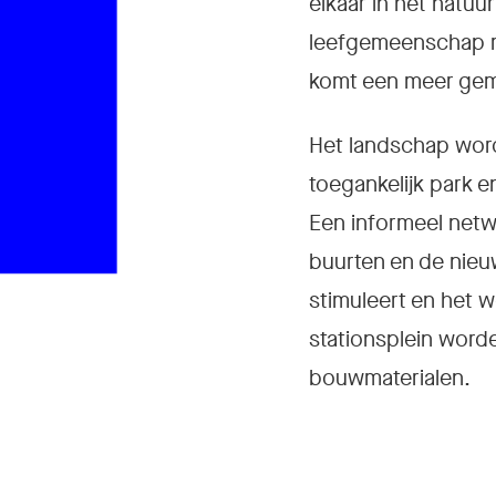
I
elkaar in het natu
leefgemeenschap met
komt een meer gem
Het landschap word
toegankelijk park 
Een informeel netw
buurten en de nieuw
stimuleert en het 
stationsplein wor
bouwmaterialen.