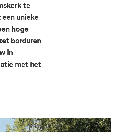
mskerk te
t een unieke
 een hoge
pzet borduren
w in
atie met het