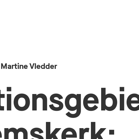
 Martine Vledder
tionsgebi
mskerk: