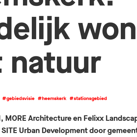
delijk wo
 natuur
#gebiedsvisie
#heemskerk
#stationsgebied
 MORE Architecture en Felixx Landscap
is SITE Urban Development door gemee