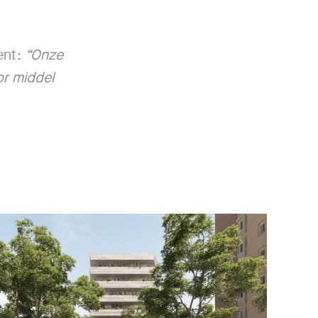
ent:
“Onze
or middel