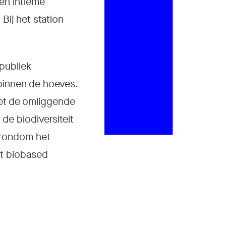
en intieme
Bij het station
publiek
binnen de hoeves.
met de omliggende
de biodiversiteit
 rondom het
t biobased