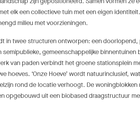
urlandschap zijn gepositioneerd. Samen vormen ze e
 elk een collectieve tuin met een eigen identiteit. 
engd milieu met voorzieningen.
t in twee structuren ontworpen: een doorlopend, 
en semipublieke, gemeenschappelijke binnentuinen 
erk van paden verbindt het groene stationsplein 
e hoeves. ‘Onze Hoeve’ wordt natuurinclusief, wat 
welzijn rond de locatie verhoogt. De woningblokken
den opgebouwd uit een biobased draagstructuur me