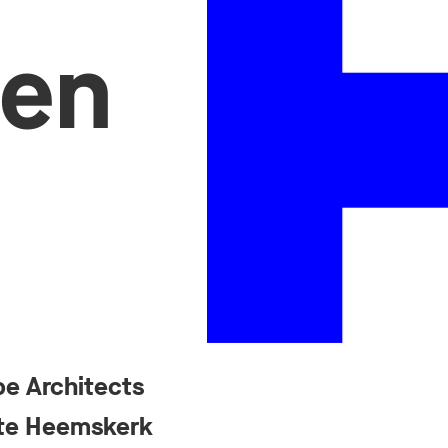
nen
e Architects
nte Heemskerk