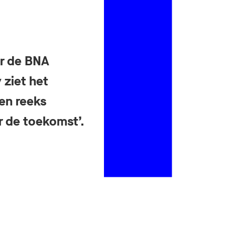
or de BNA
 ziet het
en reeks
r de toekomst’.