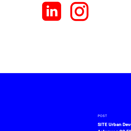
POST
SITE Urban De