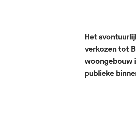
Het avontuurl
verkozen tot B
woongebouw in
publieke binne