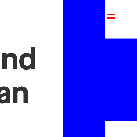
ond
an