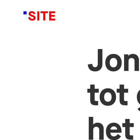
Jon
tot
het