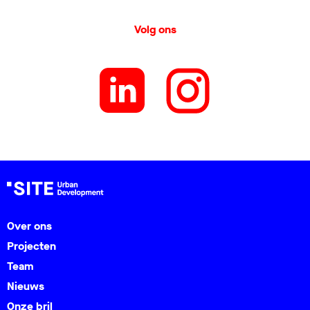
Volg ons
Over ons
Projecten
Team
Nieuws
Onze bril