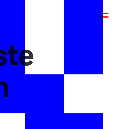
S
ste
n