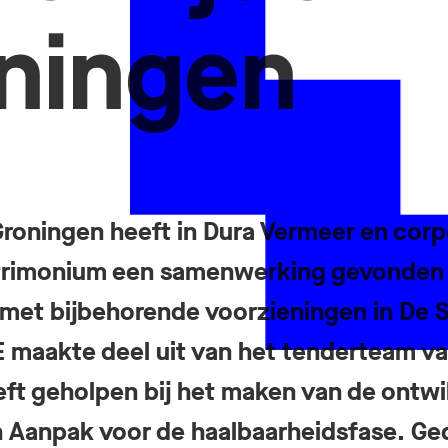
ningen
oningen heeft in Dura Vermeer en corp
atrimonium een samenwerking gevonden 
et bijbehorende voorzieningen in De Su
TE maakte deel uit van het tenderteam v
ft geholpen bij het maken van de ontwi
n Aanpak voor de haalbaarheidsfase. G