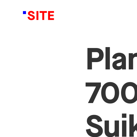
Pla
700
Sui