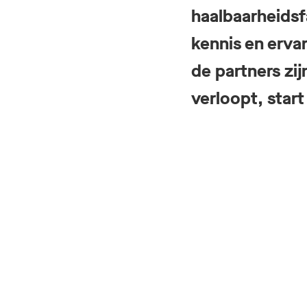
haalbaarheidsfa
kennis en erva
de partners zij
verloopt, star