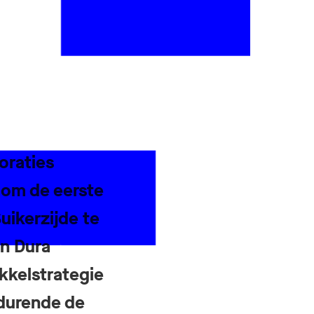
oraties
om de eerste
ikerzijde te
an Dura
kkelstrategie
edurende de