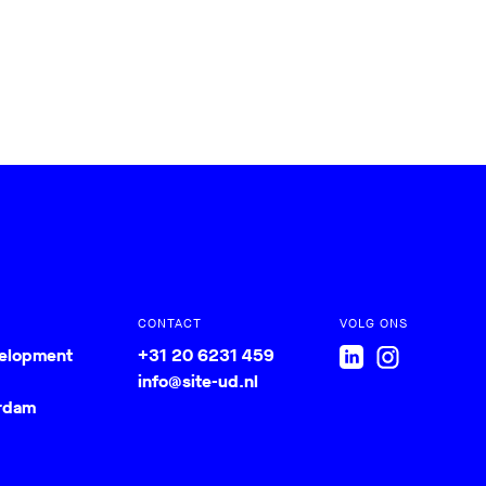
CONTACT
VOLG ONS
velopment
+31 20 6231 459
info@site-ud.nl
rdam