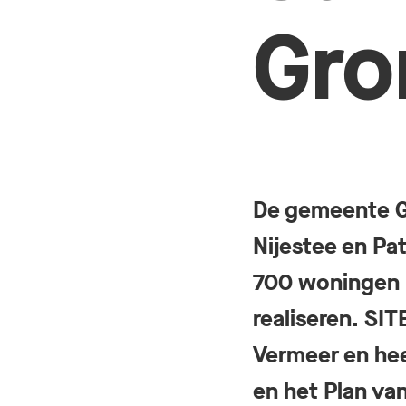
Gro
De gemeente Gr
Nijestee en P
700 woningen m
realiseren. SI
Vermeer en hee
en het Plan va