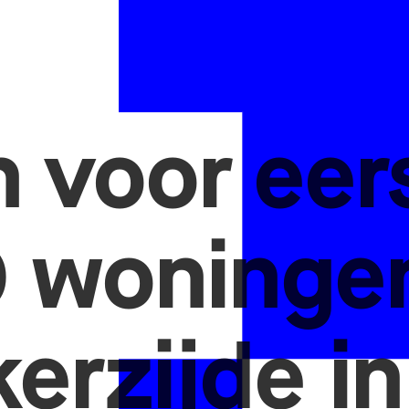
n voor eer
 woninge
kerzijde in