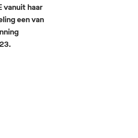
E vanuit haar
eling een van
anning
023.