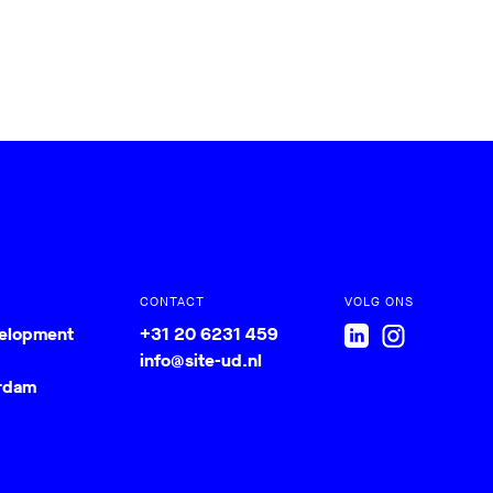
CONTACT
VOLG ONS
velopment
+31 20 6231 459
info@site-ud.nl
rdam