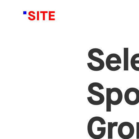
Sel
Spo
Gro