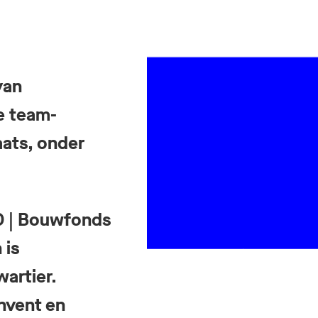
van
e team-
aats, onder
PD | Bouwfonds
 is
wartier.
invent en