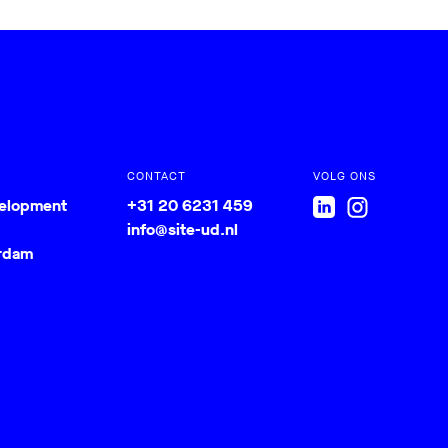
CONTACT
VOLG ONS
velopment
+31 20 6231 459
info@site-ud.nl
rdam