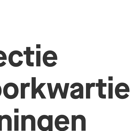
ectie
orkwartie
ningen