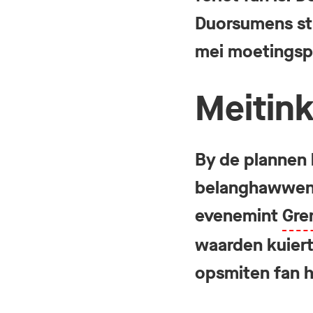
Duorsumens sti
mei moetingsp
Meitin
By de plannen 
belanghawwend
evenemint
Gre
waarden kuiert
opsmiten fan ho