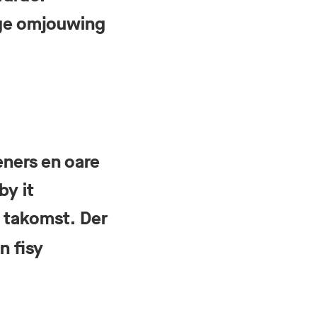
tige omjouwing
ners en oare
y it
 takomst. Der
n fisy