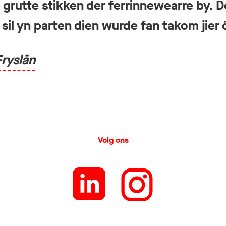
ze grutte stikken der ferrinnewearre by. 
sil yn parten dien wurde fan takom jier ô
ryslân
Volg ons