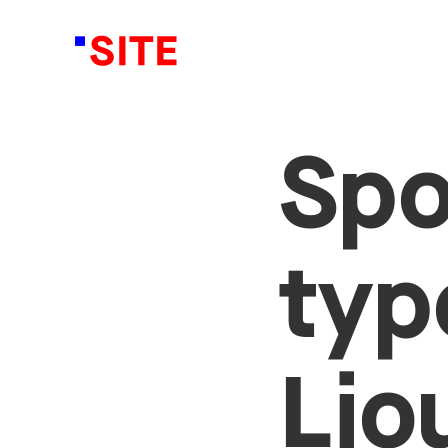
Spo
typ
Ljo