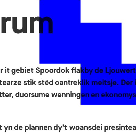
trum
r it gebiet Spoordok flakby de Ljouwer
tearze stik stêd oantreklik meitsje. Der i
etter, duorsume wenningen en ekonomy
yn de plannen dy’t woansdei presintear