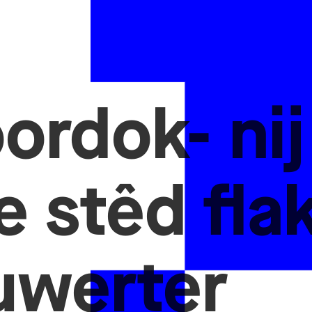
ordok- nij
e stêd fla
uwerter