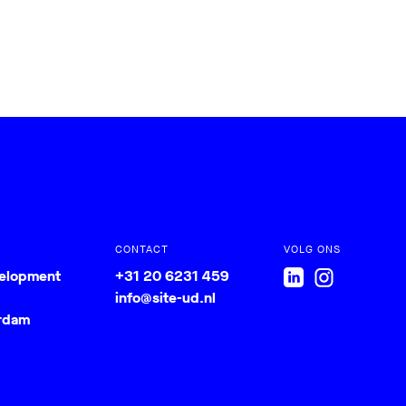
CONTACT
VOLG ONS
velopment
+31 20 6231 459
info@site-ud.nl
rdam