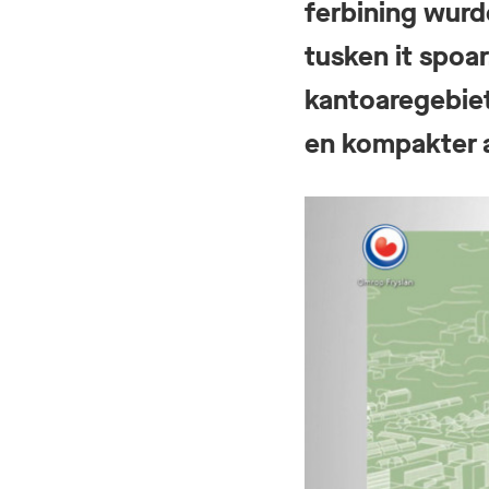
ferbining wurde
tusken it spoar
kantoaregebiet
en kompakter a