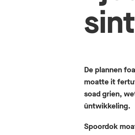
sin
De plannen foa
moatte it fertu
soad grien, w
ûntwikkeling.
Spoordok moat 