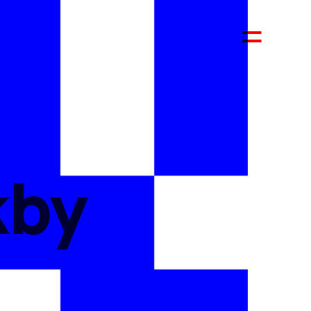
S
kby