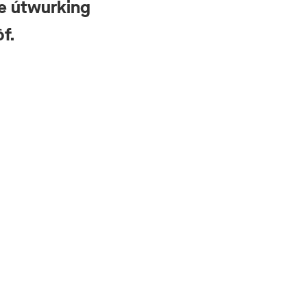
De útwurking
f.