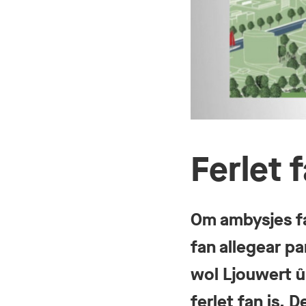
Ferlet 
Om ambysjes fa
fan allegear p
wol Ljouwert û
ferlet fan is.