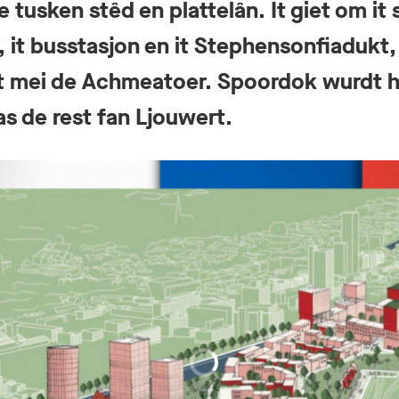
 tusken stêd en plattelân. It giet om it 
, it busstasjon en it Stephensonfiadukt, n
 mei de Achmeatoer. Spoordok wurdt he
s de rest fan Ljouwert.