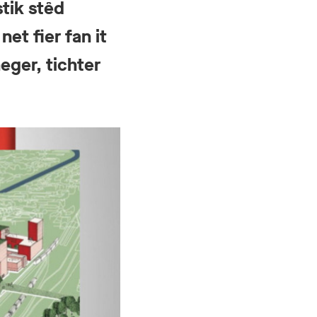
stik stêd
et fier fan it
ger, tichter