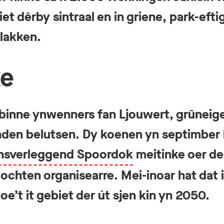
et dêrby sintraal en in griene, park-ef
lakken.
ke
binne ynwenners fan Ljouwert, grûneige
en belutsen. Dy koenen yn septimber b
nsverleggend Spoordok
meitinke oer de
ochten organisearre. Mei-inoar hat dat i
e’t it gebiet der út sjen kin yn 2050.