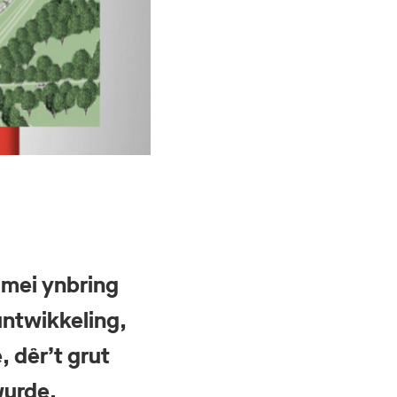
 mei ynbring
ûntwikkeling,
 dêr’t grut
wurde.