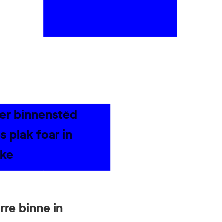
ter binnenstêd
s plak foar in
ske
re binne in