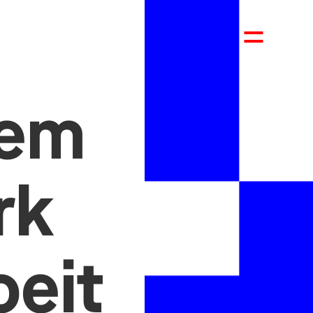
dem
rk
oeit