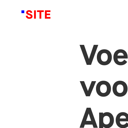
Vo
voo
Ape