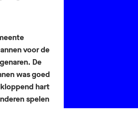
emeente
lannen voor de
genaren. De
annen was goed
 kloppend hart
inderen spelen