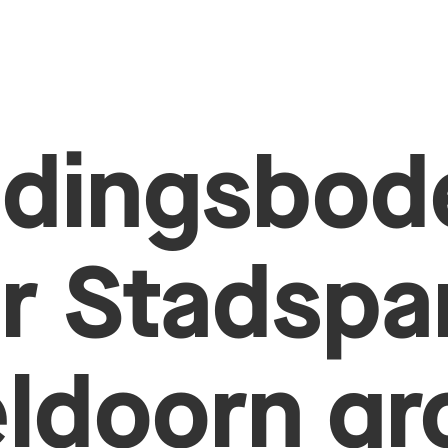
edingsbo
r Stadspa
ldoorn gr