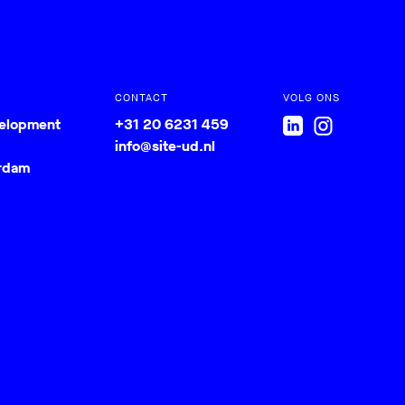
CONTACT
VOLG ONS
velopment
+31 20 6231 459
info@site-ud.nl
rdam