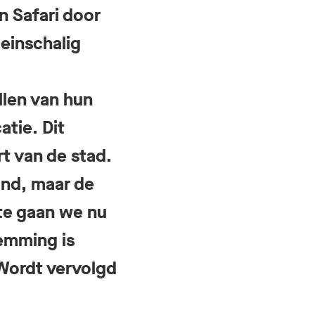
n Safari door
leinschalig
len van hun
tie. Dit
rt van de stad.
and, maar de
te gaan we nu
emming is
Wordt vervolgd