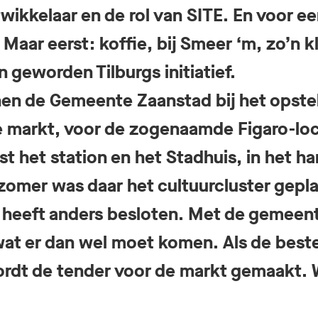
ikkelaar en de rol van SITE. En voor ee
aar eerst: koffie, bij Smeer ‘m, zo’n k
 geworden Tilburgs initiatief.
n de Gemeente Zaanstad bij het opstel
e markt, voor de zogenaamde Figaro-loca
st het station en het Stadhuis, in het ha
zomer was daar het cultuurcluster gepl
heeft anders besloten. Met de gemeen
at er dan wel moet komen. Als de best
rdt de tender voor de markt gemaakt. 