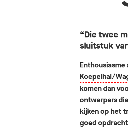
“Die twee m
sluitstuk va
Enthousiasme a
Koepelhal/Wag
komen dan voor
ontwerpers di
kijken op het 
goed opdracht