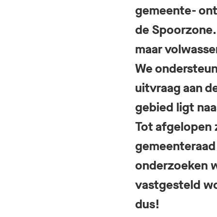
gemeente- ontw
de Spoorzone. M
maar volwassen
We ondersteune
uitvraag aan d
gebied ligt naa
Tot afgelopen 
gemeenteraad 
onderzoeken w
vastgesteld wo
dus!