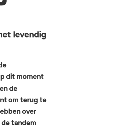
het levendig
de
Op dit moment
 en de
nt om terug te
 hebben over
, de tandem