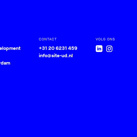
CONTACT
VOLG ONS
velopment
+31 20 6231 459
info@site-ud.nl
rdam