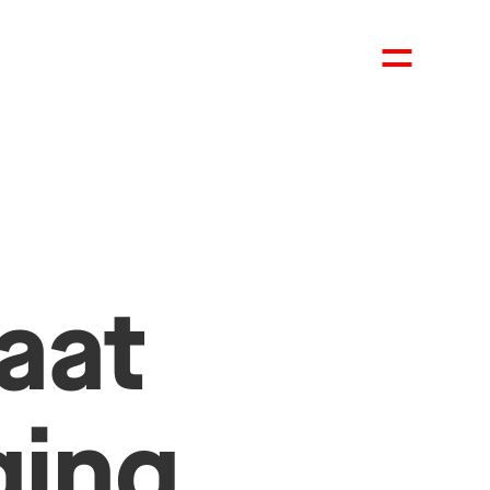
aat
ging