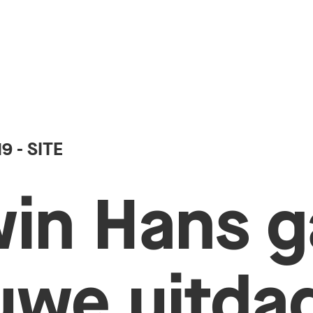
19
- SITE
in Hans g
uwe uitda