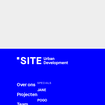
SPECIALS
Over ons
JANE
Projecten
POGO
Team