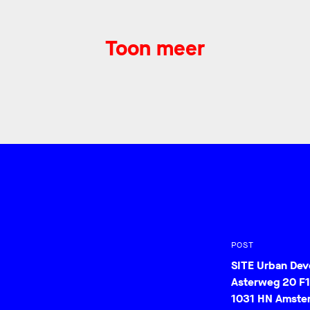
Toon meer
POST
SITE Urban De
Asterweg 20 F1
1031 HN Amste