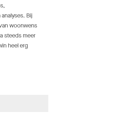
s,
analyses. Bij
om van woonwens
ta steeds meer
in heel erg