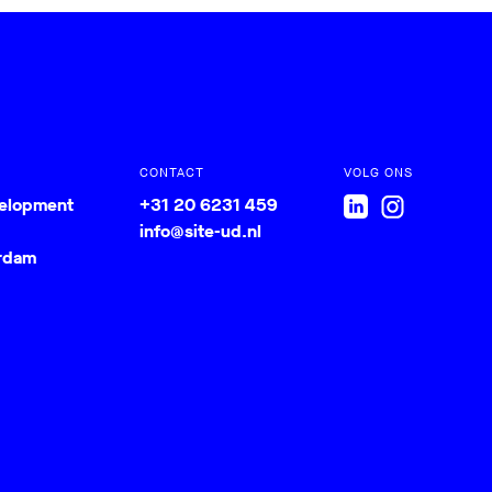
CONTACT
VOLG ONS
velopment
+31 20 6231 459
info@site-ud.nl
rdam