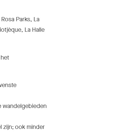
 Rosa Parks, La
otjèque, La Halle
 het
wenste
ige wandelgebieden
 zijn; ook minder