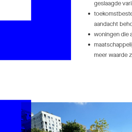
C
geslaagde vari
toekomstbesten
aandacht beho
woningen die aa
maatschappelij
meer waarde zi