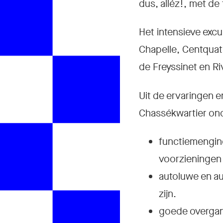
dus, alléz!, met de 
Het intensieve exc
Chapelle, Centquatr
de Freyssinet en R
Uit de ervaringen 
Chassékwartier on
functiemenging
voorzieningen
autoluwe en au
zijn.
goede overgang