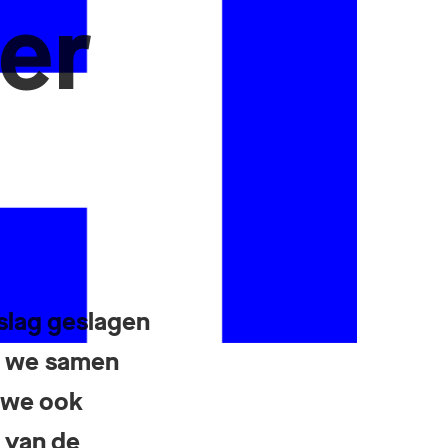
er
-slag geslagen
ar we samen
 we ook
 van de