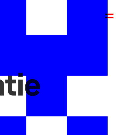
P
atie