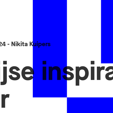
24
- Nikita Kuipers
jse inspir
r