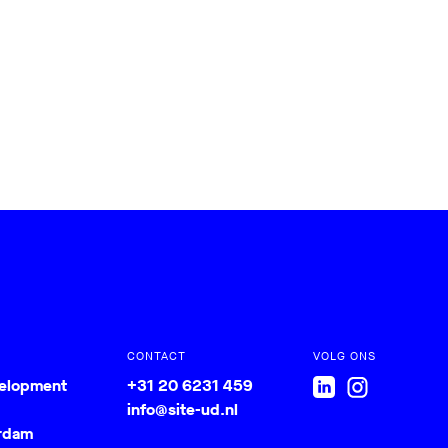
CONTACT
VOLG ONS
velopment
+31 20 6231 459
info@site-ud.nl
rdam