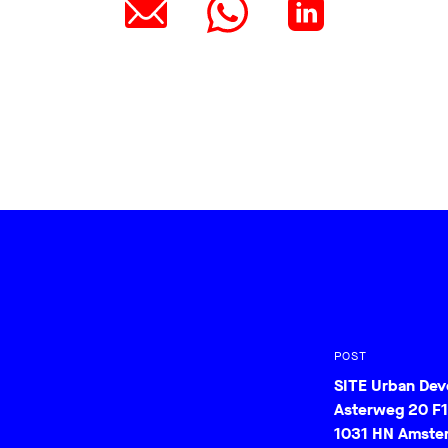
POST
SITE Urban De
Asterweg 20 F1
1031 HN Amste