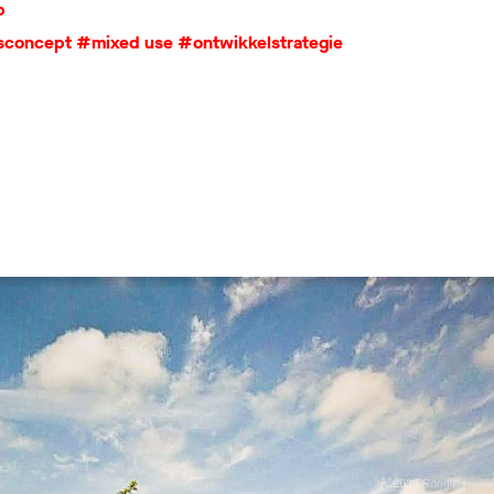
p
sconcept
#mixed use
#ontwikkelstrategie