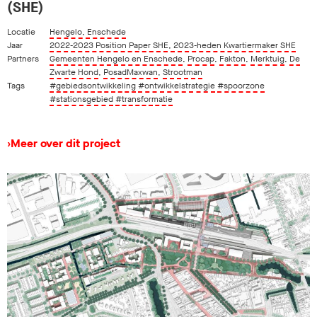
(SHE)
Locatie
Hengelo, Enschede
Jaar
2022-2023 Position Paper SHE, 2023-heden Kwartiermaker SHE
Partners
Gemeenten Hengelo en Enschede
,
Procap
,
Fakton
,
Merktuig
,
De
Zwarte Hond
,
PosadMaxwan
,
Strootman
Tags
#gebiedsontwikkeling
#ontwikkelstrategie
#spoorzone
#stationsgebied
#transformatie
›
Meer over dit project