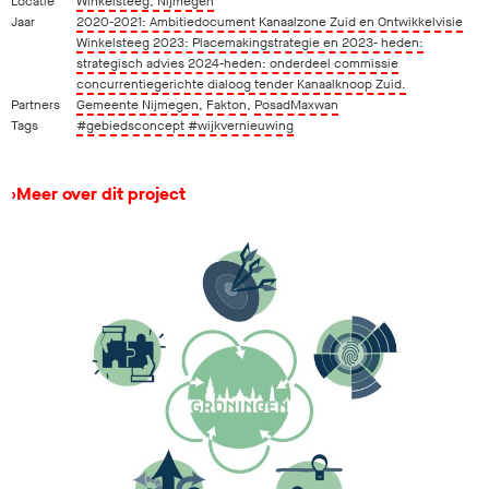
Locatie
Winkelsteeg, Nijmegen
Jaar
2020-2021: Ambitiedocument Kanaalzone Zuid en Ontwikkelvisie
Winkelsteeg 2023: Placemakingstrategie en 2023- heden:
strategisch advies 2024-heden: onderdeel commissie
concurrentiegerichte dialoog tender Kanaalknoop Zuid.
Partners
Gemeente Nijmegen
,
Fakton
,
PosadMaxwan
Tags
#gebiedsconcept
#wijkvernieuwing
›
Meer over dit project