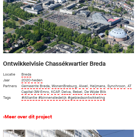
Ontwikkelvisie Chassékwartier Breda
Locatie
Breda
Jaar
2020-heden
Partners
Gemeente Breda
,
WonenBreburg
,
Alwel
,
Heijmans
,
Synchroon
,
AT
Capital-3W-Emro
,
KCAP
,
Delva
,
Rebel
,
De Wijde Blik
Tags
#Alliantie
#binnenstedelijk
#gebiedsontwikkeling
›
Meer over dit project