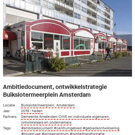
Ambitiedocument, ontwikkelstrategie
Buikslotermeerplein Amsterdam
Locatie
Buikslotermeerplein, Amsterdam
Jaar
2019 - heden
Partners
Gemeente Amsterdam CVVE en individuele eigenaren
,
ontwikkelaars en ondernemers
Tags
#ambitiedocument
#centrumgebied
#gebiedsontwikkeling
#mixed use
#winkelcentrum
#winkeltransformatie