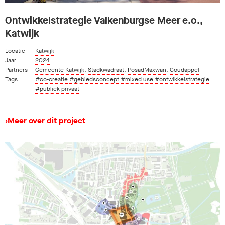
Ontwikkelstrategie Valkenburgse Meer e.o.,
Katwijk
Locatie
Katwijk
Jaar
2024
Partners
Gemeente Katwijk
,
Stadkwadraat
,
PosadMaxwan
,
Goudappel
Tags
#co-creatie
#gebiedsconcept
#mixed use
#ontwikkelstrategie
#publiek-privaat
›
Meer over dit project