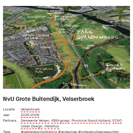
NvU Grote Buitendijk, Velserbroek
Locatie
Velserbroek
Jaar
2025-2026
Partners
Gemeente Velsen
,
KBM-groep
,
Provincie Noord Holland
,
ECHO
Urban Design
,
Metafoor
Tags
#gebiedsontwikkeling
#landschap
#notavanuitgangspunten