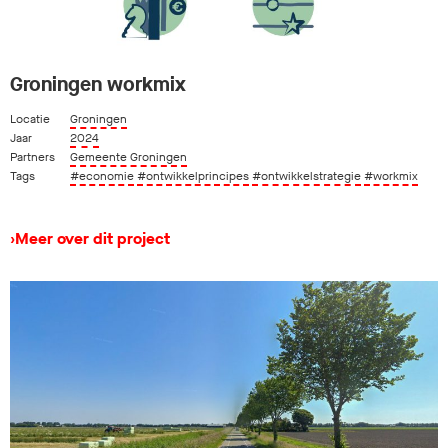
Groningen workmix
Locatie
Groningen
Jaar
2024
Partners
Gemeente Groningen
Tags
#economie
#ontwikkelprincipes
#ontwikkelstrategie
#workmix
›
Meer over dit project