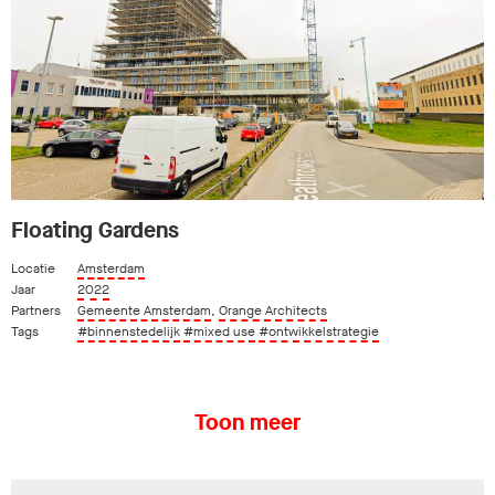
Floating Gardens
Locatie
Amsterdam
Jaar
2022
Partners
Gemeente Amsterdam
,
Orange Architects
Tags
#binnenstedelijk
#mixed use
#ontwikkelstrategie
Toon meer