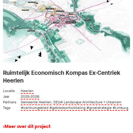
Ruimtelijk Economisch Kompas Ex-Centriek
Heerlen
Locatie
Heerlen
Jaar
2025-2026
Partners
Gemeente Heerlen
,
DELVA Landscape Architecture + Urbanism
Tags
#centrumgebied
#gebiedsontwikkeling
#groeistrategie
#Limburg
›
Meer over dit project