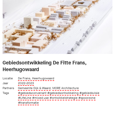
Gebiedsontwikkeling De Fitte Frans,
Heerhugowaard
Locatie
De Frans, Heerhugowaard
Jaar
2022-2023
Partners
Gemeente Dijk & Waard
,
MORE Architecture
Tags
#gebiedsconvenant
#gebiedsontwikkeling
#gebiedsvisie
#LifeLine
#mixed use
#ontwikkelstrategie
#spoorzone
#transformatie