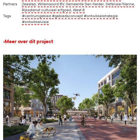
Partners
Zeestad
,
Willemsoord BV
,
Gemeente Den Helder
,
Defensie/Marine
,
Rijksdienst cultureel erfgoed
,
West 8
Tags
#centrumgebied
#gebiedsconcept
#ontwikkelstrategie
#ontwikkelvisie
›
Meer over dit project