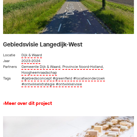
Gebiedsvisie Langedijk-West
Locatie
Dijk & Waard
Jaar
2023-2024
Partners
Gemeente Dijk & Waard
,
Provincie Noord-Holland
,
Hoogheemraadschap
Tags
#gebiedsconcept
#greenfield
#locatieonderzoek
#ontwikkelstrategie
#ontwikkelvisie
›
Meer over dit project