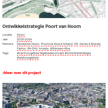
Ontwikkelstrategie Poort van Hoorn
Locatie
Hoorn
Jaar
2023-2024
Partners
Gemeente Hoorn
,
Provincie Noord Holland
,
NS
,
Karres & Brands
,
Fakton
,
RH-DHV
,
Arcadis
,
Witteveen+Bos
Tags
#centrumgebied
#gebiedsconcept
#ontwikkelstrategie
#stationsgebied
›
Meer over dit project