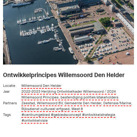
Ontwikkelprincipes Willemsoord Den Helder
Locatie
Willemsoord Den Helder
Jaar
2022-2023 Herijking Ontwikkelkader Willemsoord / 2024
Willemsoord Principes: bestendiging politiek/stakeholders
Partners
Zeestad
,
Willemsoord BV
,
Gemeente Den Helder
,
Defensie/Marine
,
Rijksdienst cultureel erfgoed
,
West 8
Tags
#centrumgebied
#gebiedsconcept
#ontwikkelstrategie
#ontwikkelvisie