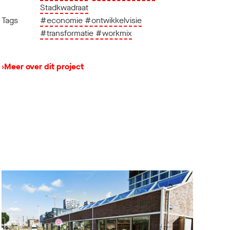
Stadkwadraat
Tags
#economie
#ontwikkelvisie
#transformatie
#workmix
›
Meer over dit project