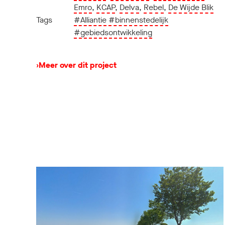
Emro
,
KCAP
,
Delva
,
Rebel
,
De Wijde Blik
Tags
#Alliantie
#binnenstedelijk
#gebiedsontwikkeling
›
Meer over dit project