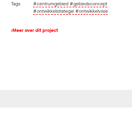
Tags
#centrumgebied
#gebiedsconcept
#ontwikkelstrategie
#ontwikkelvisie
›
Meer over dit project