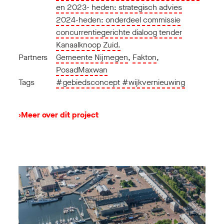
en 2023- heden: strategisch advies
2024-heden: onderdeel commissie
concurrentiegerichte dialoog tender
Kanaalknoop Zuid.
Partners
Gemeente Nijmegen
,
Fakton
,
PosadMaxwan
Tags
#gebiedsconcept
#wijkvernieuwing
›
Meer over dit project