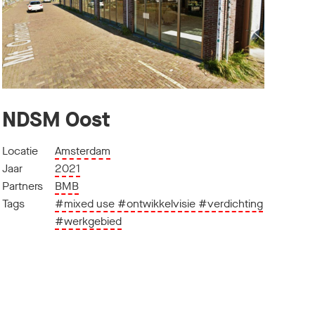
NDSM Oost
Locatie
Amsterdam
Jaar
2021
Partners
BMB
Tags
#mixed use
#ontwikkelvisie
#verdichting
#werkgebied