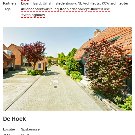
Partners
Eigen Haard
,
Urhahn stedenbouw
,
NL Architects
,
KOW architecten
Tags
#Conceptontwikkeling
#gebiedsconcept
#mixed use
#woningbouw
De Hoek
Locatie
Spijkenisse