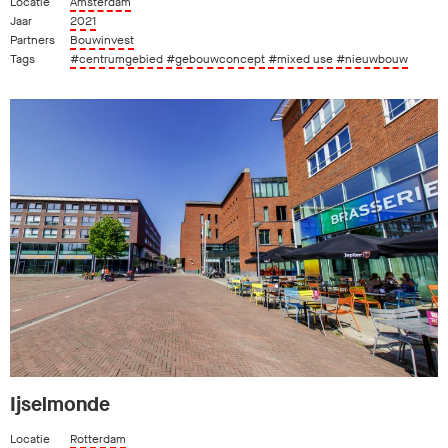
Locatie
Amsterdam
Jaar
2021
Partners
Bouwinvest
Tags
#centrumgebied
#gebouwconcept
#mixed use
#nieuwbouw
Ijselmonde
Locatie
Rotterdam