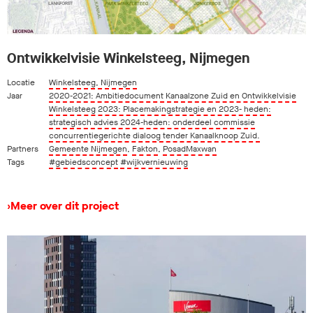
Ontwikkelvisie Winkelsteeg, Nijmegen
Locatie
Winkelsteeg, Nijmegen
Jaar
2020-2021: Ambitiedocument Kanaalzone Zuid en Ontwikkelvisie
Winkelsteeg 2023: Placemakingstrategie en 2023- heden:
strategisch advies 2024-heden: onderdeel commissie
concurrentiegerichte dialoog tender Kanaalknoop Zuid.
Partners
Gemeente Nijmegen
,
Fakton
,
PosadMaxwan
Tags
#gebiedsconcept
#wijkvernieuwing
›
Meer over dit project