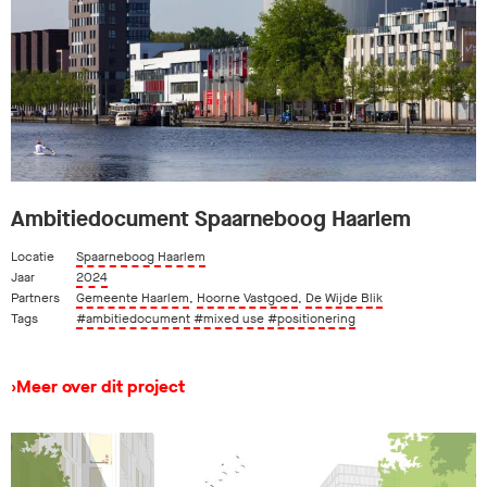
Ambitiedocument Spaarneboog Haarlem
Locatie
Spaarneboog Haarlem
Jaar
2024
Partners
Gemeente Haarlem
,
Hoorne Vastgoed
,
De Wijde Blik
Tags
#ambitiedocument
#mixed use
#positionering
›
Meer over dit project