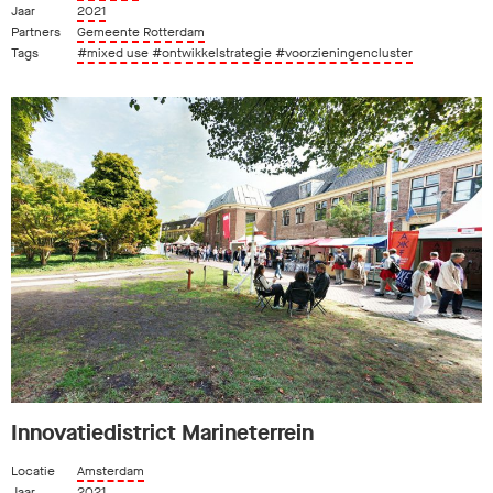
Jaar
2021
Partners
Gemeente Rotterdam
Tags
#mixed use
#ontwikkelstrategie
#voorzieningencluster
Innovatiedistrict Marineterrein
Locatie
Amsterdam
Jaar
2021