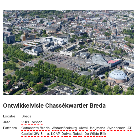
Ontwikkelvisie Chassékwartier Breda
Locatie
Breda
Jaar
2020-heden
Partners
Gemeente Breda
,
WonenBreburg
,
Alwel
,
Heijmans
,
Synchroon
,
AT
Capital-3W-Emro
,
KCAP
,
Delva
,
Rebel
,
De Wijde Blik