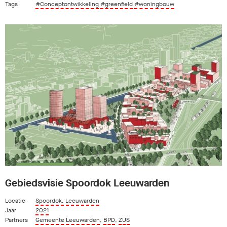
Tags
#Conceptontwikkeling
#greenfield
#woningbouw
Gebiedsvisie Spoordok Leeuwarden
Locatie
Spoordok, Leeuwarden
Jaar
2021
Partners
Gemeente Leeuwarden
,
BPD
,
ZUS