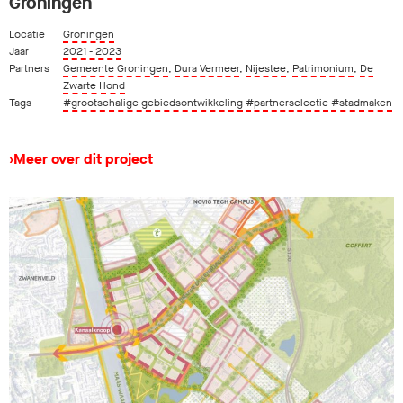
Groningen
Locatie
Groningen
Jaar
2021 - 2023
Partners
Gemeente Groningen
,
Dura Vermeer
,
Nijestee
,
Patrimonium
,
De
Zwarte Hond
Tags
#grootschalige gebiedsontwikkeling
#partnerselectie
#stadmaken
›
Meer over dit project