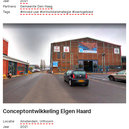
Jaar
2021
Partners
Gemeente Den Haag
Tags
#mixed use
#ontwikkelstrategie
#werkgebied
Conceptontwikkeling Eigen Haard
Locatie
Amsterdam, Uithoorn
Jaar
2021