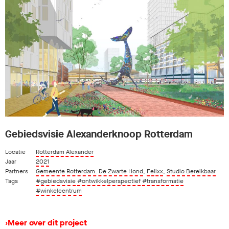
Gebiedsvisie Alexanderknoop Rotterdam
Locatie
Rotterdam Alexander
Jaar
2021
Partners
Gemeente Rotterdam. De Zwarte Hond
,
Felixx
,
Studio Bereikbaar
Tags
#gebiedsvisie
#ontwikkelperspectief
#transformatie
#winkelcentrum
›
Meer over dit project