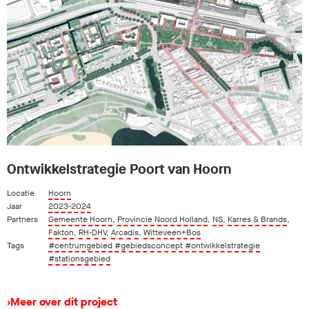
Ontwikkelstrategie Poort van Hoorn
Locatie
Hoorn
Jaar
2023-2024
Partners
Gemeente Hoorn
,
Provincie Noord Holland
,
NS
,
Karres & Brands
,
Fakton
,
RH-DHV
,
Arcadis
,
Witteveen+Bos
Tags
#centrumgebied
#gebiedsconcept
#ontwikkelstrategie
#stationsgebied
›
Meer over dit project