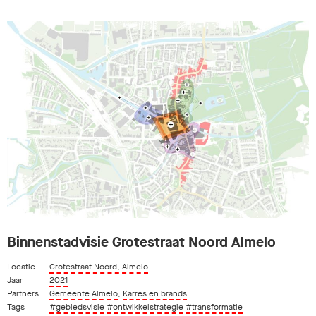
Binnenstadvisie Grotestraat Noord Almelo
Locatie
Grotestraat Noord, Almelo
Jaar
2021
Partners
Gemeente Almelo
,
Karres en brands
Tags
#gebiedsvisie
#ontwikkelstrategie
#transformatie