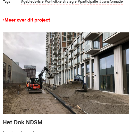
Tags
#gebiedsvisie
#ontwikkelstrategie
#participatie
#transformatie
›
Meer over dit project
Het Dok NDSM