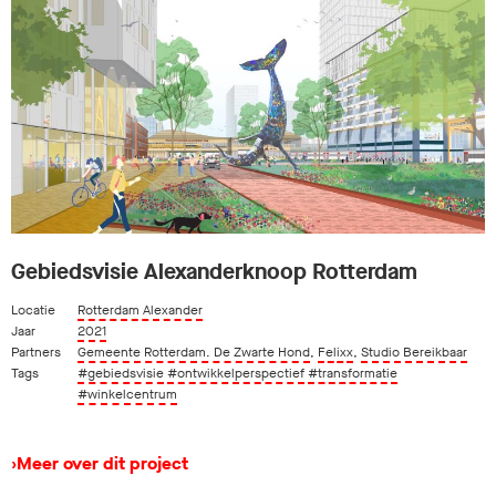
Gebiedsvisie Alexanderknoop Rotterdam
Locatie
Rotterdam Alexander
Jaar
2021
Partners
Gemeente Rotterdam. De Zwarte Hond
,
Felixx
,
Studio Bereikbaar
Tags
#gebiedsvisie
#ontwikkelperspectief
#transformatie
#winkelcentrum
›
Meer over dit project