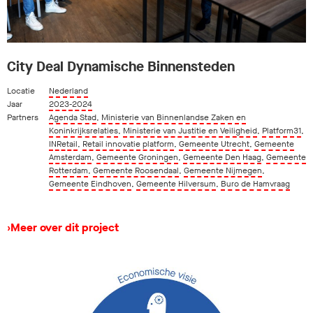
City Deal Dynamische Binnensteden
Locatie
Nederland
Jaar
2023-2024
Partners
Agenda Stad
,
Ministerie van Binnenlandse Zaken en
Koninkrijksrelaties
,
Ministerie van Justitie en Veiligheid
,
Platform31
,
INRetail
,
Retail innovatie platform
,
Gemeente Utrecht
,
Gemeente
Amsterdam
,
Gemeente Groningen
,
Gemeente Den Haag
,
Gemeente
Rotterdam
,
Gemeente Roosendaal
,
Gemeente Nijmegen
,
Gemeente Eindhoven
,
Gemeente Hilversum
,
Buro de Hamvraag
›
Meer over dit project