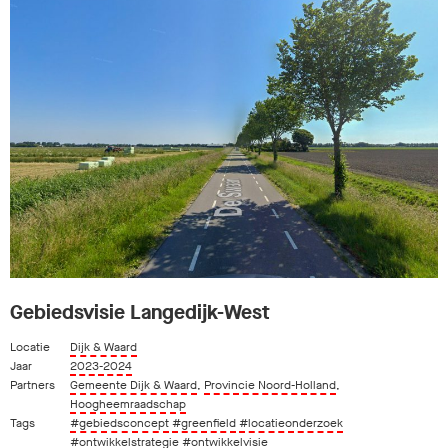
Gebiedsvisie Langedijk-West
Locatie
Dijk & Waard
Jaar
2023-2024
Partners
Gemeente Dijk & Waard
,
Provincie Noord-Holland
,
Hoogheemraadschap
Tags
#gebiedsconcept
#greenfield
#locatieonderzoek
#ontwikkelstrategie
#ontwikkelvisie