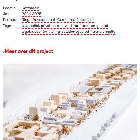
Locatie
Rotterdam
Jaar
2024-2025
Partners
Ridge Development
,
Gemeente Rotterdam
Tags
##publiek-private samenwerking
#centrumgebied
#gebiedsontwikkeling
#stationsgebied
#transformatie
›
Meer over dit project