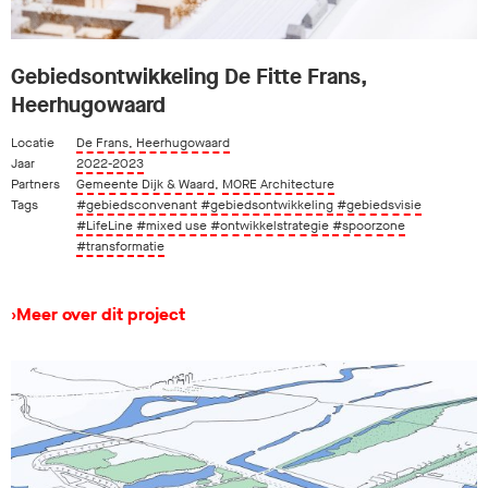
Gebiedsontwikkeling De Fitte Frans,
Heerhugowaard
Locatie
De Frans, Heerhugowaard
Jaar
2022-2023
Partners
Gemeente Dijk & Waard
,
MORE Architecture
Tags
#gebiedsconvenant
#gebiedsontwikkeling
#gebiedsvisie
#LifeLine
#mixed use
#ontwikkelstrategie
#spoorzone
#transformatie
›
Meer over dit project