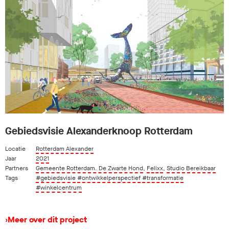
Gebiedsvisie Alexanderknoop Rotterdam
Locatie
Rotterdam Alexander
Jaar
2021
Partners
Gemeente Rotterdam. De Zwarte Hond
,
Felixx
,
Studio Bereikbaar
Tags
#gebiedsvisie
#ontwikkelperspectief
#transformatie
#winkelcentrum
›
Meer over dit project