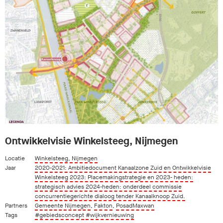
Ontwikkelvisie Winkelsteeg, Nijmegen
Locatie
Winkelsteeg, Nijmegen
Jaar
2020-2021: Ambitiedocument Kanaalzone Zuid en Ontwikkelvisie
Winkelsteeg 2023: Placemakingstrategie en 2023- heden:
strategisch advies 2024-heden: onderdeel commissie
concurrentiegerichte dialoog tender Kanaalknoop Zuid.
Partners
Gemeente Nijmegen
,
Fakton
,
PosadMaxwan
Tags
#gebiedsconcept
#wijkvernieuwing