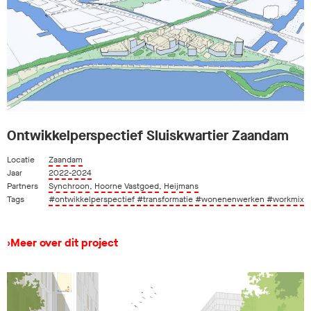
Ontwikkelperspectief Sluiskwartier Zaandam
Locatie
Zaandam
Jaar
2022-2024
Partners
Synchroon
,
Hoorne Vastgoed
,
Heijmans
Tags
#ontwikkelperspectief
#transformatie
#wonenenwerken
#workmix
›
Meer over dit project