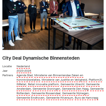
City Deal Dynamische Binnensteden
Locatie
Nederland
Jaar
2023-2024
Partners
Agenda Stad
,
Ministerie van Binnenlandse Zaken en
Koninkrijksrelaties
,
Ministerie van Justitie en Veiligheid
,
Platform31
,
INRetail
,
Retail innovatie platform
,
Gemeente Utrecht
,
Gemeente
Amsterdam
,
Gemeente Groningen
,
Gemeente Den Haag
,
Gemeente
Rotterdam
,
Gemeente Roosendaal
,
Gemeente Nijmegen
,
Gemeente Eindhoven
,
Gemeente Hilversum
,
Buro de Hamvraag