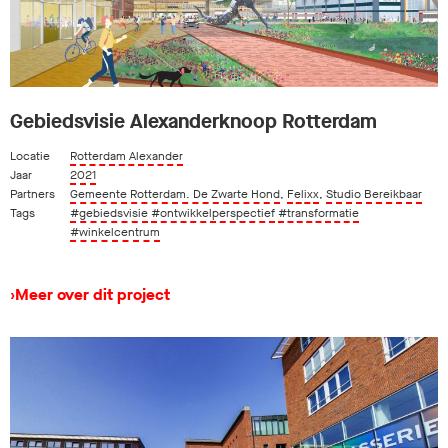
Gebiedsvisie Alexanderknoop Rotterdam
Locatie
Rotterdam Alexander
Jaar
2021
Partners
Gemeente Rotterdam. De Zwarte Hond
,
Felixx
,
Studio Bereikbaar
Tags
#gebiedsvisie
#ontwikkelperspectief
#transformatie
#winkelcentrum
›
Meer over dit project