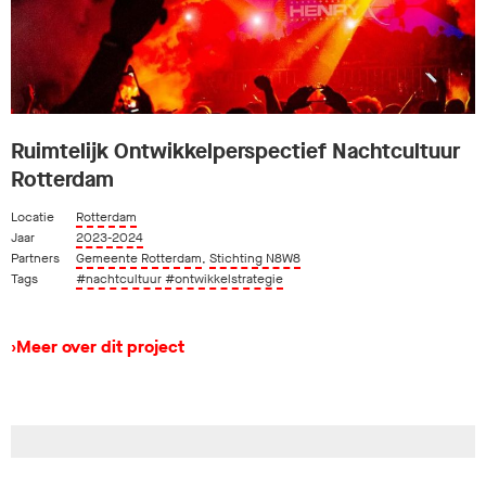
Ruimtelijk Ontwikkelperspectief Nachtcultuur
Rotterdam
Locatie
Rotterdam
Jaar
2023-2024
Partners
Gemeente Rotterdam
,
Stichting N8W8
Tags
#nachtcultuur
#ontwikkelstrategie
›
Meer over dit project