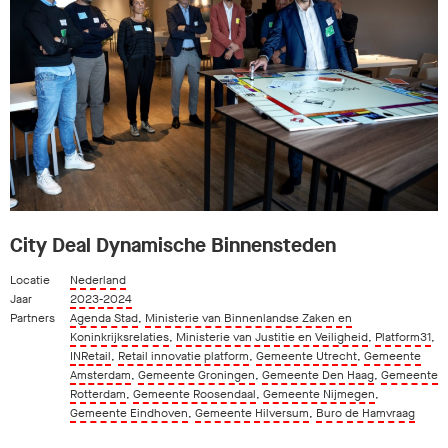
City Deal Dynamische Binnensteden
Locatie
Nederland
Jaar
2023-2024
Partners
Agenda Stad
,
Ministerie van Binnenlandse Zaken en
Koninkrijksrelaties
,
Ministerie van Justitie en Veiligheid
,
Platform31
,
INRetail
,
Retail innovatie platform
,
Gemeente Utrecht
,
Gemeente
Amsterdam
,
Gemeente Groningen
,
Gemeente Den Haag
,
Gemeente
Rotterdam
,
Gemeente Roosendaal
,
Gemeente Nijmegen
,
Gemeente Eindhoven
,
Gemeente Hilversum
,
Buro de Hamvraag