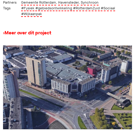
Partners
Gemeente Rotterdam
,
Havensteder
,
Synchroon
Tags
#Fysiek
#gebiedsontwikkeling
#RotterdamZuid
#Sociaal
#Wijkaanpak
›
Meer over dit project