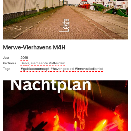
Merwe-Vierhavens M4H
Jaar
2019
Partners
Delva
,
Gemeente Rotterdam
Tags
#gebiedsconcept
#havengebied
#innovatiedistrict