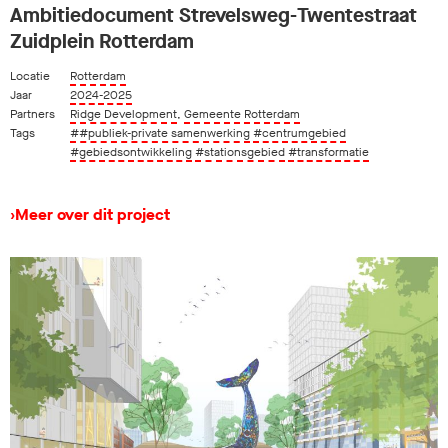
Ambitiedocument Strevelsweg-Twentestraat
Zuidplein Rotterdam
Locatie
Rotterdam
Jaar
2024-2025
Partners
Ridge Development
,
Gemeente Rotterdam
Tags
##publiek-private samenwerking
#centrumgebied
#gebiedsontwikkeling
#stationsgebied
#transformatie
›
Meer over dit project