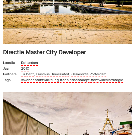
Directie Master City Developer
Locatie
Rotterdam
Jaar
2010
Partners
Tu Delft
,
Erasmus Universiteit
,
Gemeente Rotterdam
Tags
#Conceptontwikkeling
#gebiedsconcept
#ontwikkelstrategie