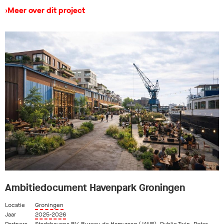
›
Meer over dit project
Ambitiedocument Havenpark Groningen
Locatie
Groningen
Jaar
2025-2026
Partners
Stadshavens BV
,
Bureau de Hamvraag (JANE)
,
Public Twin
,
Peter