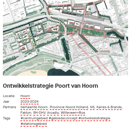
Ontwikkelstrategie Poort van Hoorn
Locatie
Hoorn
Jaar
2023-2024
Partners
Gemeente Hoorn
,
Provincie Noord Holland
,
NS
,
Karres & Brands
,
Fakton
,
RH-DHV
,
Arcadis
,
Witteveen+Bos
Tags
#centrumgebied
#gebiedsconcept
#ontwikkelstrategie
#stationsgebied