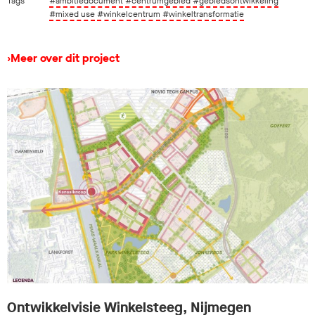
Tags
#ambitiedocument
#centrumgebied
#gebiedsontwikkeling
#mixed use
#winkelcentrum
#winkeltransformatie
›
Meer over dit project
Ontwikkelvisie Winkelsteeg, Nijmegen