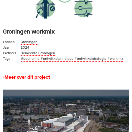
Groningen workmix
Locatie
Groningen
Jaar
2024
Partners
Gemeente Groningen
Tags
#economie
#ontwikkelprincipes
#ontwikkelstrategie
#workmix
›
Meer over dit project