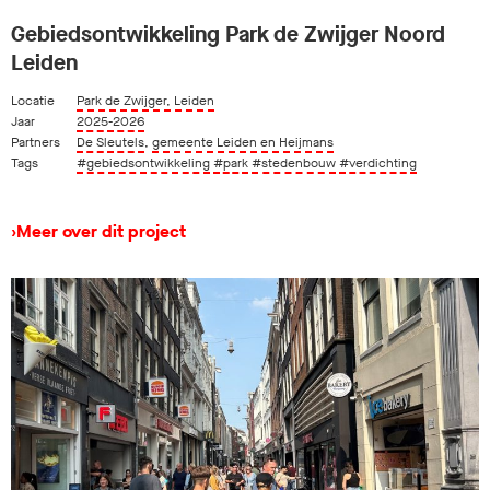
Gebiedsontwikkeling Park de Zwijger Noord
Leiden
Locatie
Park de Zwijger, Leiden
Jaar
2025-2026
Partners
De Sleutels
,
gemeente Leiden en Heijmans
Tags
#gebiedsontwikkeling
#park
#stedenbouw
#verdichting
›
Meer over dit project