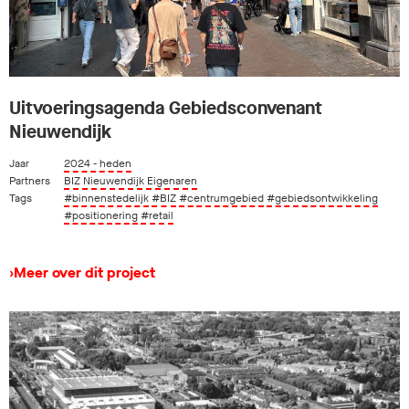
Uitvoeringsagenda Gebiedsconvenant
Nieuwendijk
Jaar
2024 - heden
Partners
BIZ Nieuwendijk Eigenaren
Tags
#binnenstedelijk
#BIZ
#centrumgebied
#gebiedsontwikkeling
#positionering
#retail
›
Meer over dit project