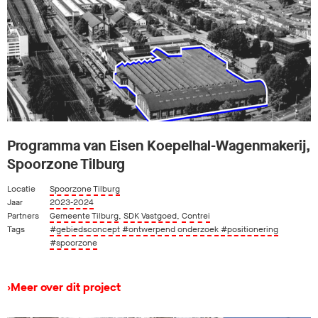
Programma van Eisen Koepelhal-Wagenmakerij,
Spoorzone Tilburg
Locatie
Spoorzone Tilburg
Jaar
2023-2024
Partners
Gemeente Tilburg
,
SDK Vastgoed
,
Contrei
Tags
#gebiedsconcept
#ontwerpend onderzoek
#positionering
#spoorzone
›
Meer over dit project