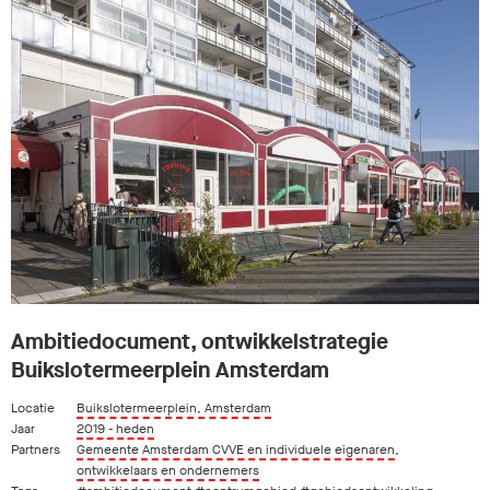
Ambitiedocument, ontwikkelstrategie
Buikslotermeerplein Amsterdam
Locatie
Buikslotermeerplein, Amsterdam
Jaar
2019 - heden
Partners
Gemeente Amsterdam CVVE en individuele eigenaren
,
ontwikkelaars en ondernemers