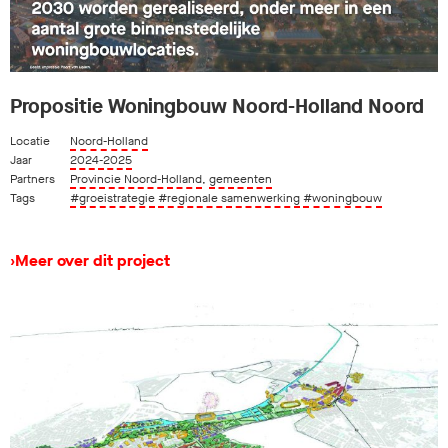
Propositie Woningbouw Noord-Holland Noord
Locatie
Noord-Holland
Jaar
2024-2025
Partners
Provincie Noord-Holland
,
gemeenten
Tags
#groeistrategie
#regionale samenwerking
#woningbouw
›
Meer over dit project