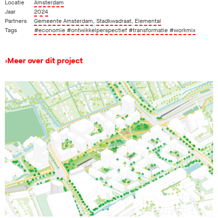
Locatie
Amsterdam
Jaar
2024
Partners
Gemeente Amsterdam
,
Stadkwadraat
,
Elemental
Tags
#economie
#ontwikkelperspectief
#transformatie
#workmix
›
Meer over dit project