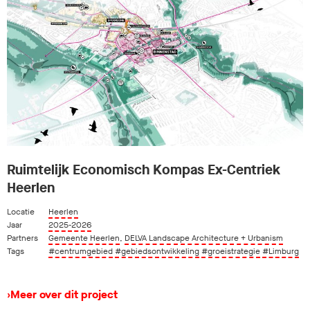
Ruimtelijk Economisch Kompas Ex-Centriek
Heerlen
Locatie
Heerlen
Jaar
2025-2026
Partners
Gemeente Heerlen
,
DELVA Landscape Architecture + Urbanism
Tags
#centrumgebied
#gebiedsontwikkeling
#groeistrategie
#Limburg
›
Meer over dit project