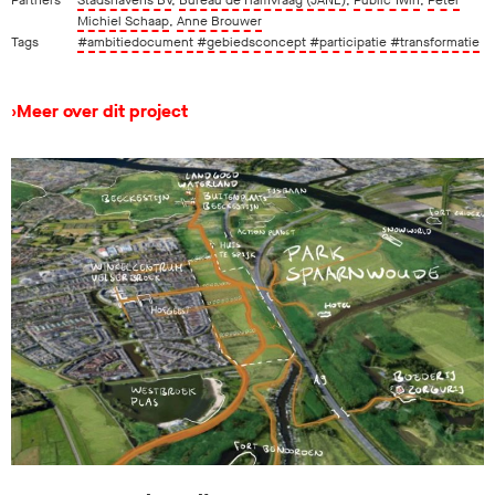
Michiel Schaap
,
Anne Brouwer
Tags
#ambitiedocument
#gebiedsconcept
#participatie
#transformatie
›
Meer over dit project