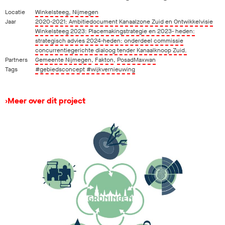
Locatie
Winkelsteeg, Nijmegen
Jaar
2020-2021: Ambitiedocument Kanaalzone Zuid en Ontwikkelvisie
Winkelsteeg 2023: Placemakingstrategie en 2023- heden:
strategisch advies 2024-heden: onderdeel commissie
concurrentiegerichte dialoog tender Kanaalknoop Zuid.
Partners
Gemeente Nijmegen
,
Fakton
,
PosadMaxwan
Tags
#gebiedsconcept
#wijkvernieuwing
›
Meer over dit project