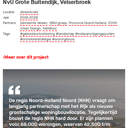
NvU Grote Buitendijk, Velserbroek
Locatie
Velserbroek
Jaar
2025-2026
Partners
Gemeente Velsen
,
KBM-groep
,
Provincie Noord Holland
,
ECHO
Urban Design
,
Metafoor
Tags
#gebiedsontwikkeling
#landschap
#notavanuitgangspunten
#ontwikkelstrategie
#woningbouw
›
Meer over dit project