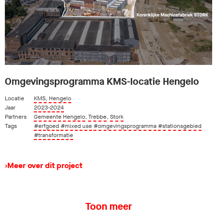
Omgevingsprogramma KMS-locatie Hengelo
Locatie
KMS, Hengelo
Jaar
2023-2024
Partners
Gemeente Hengelo
,
Trebbe
,
Stork
Tags
#erfgoed
#mixed use
#omgevingsprogramma
#stationsgebied
#transformatie
›
Meer over dit project
Toon meer