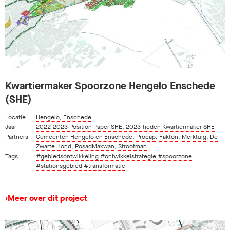
Kwartiermaker Spoorzone Hengelo Enschede
(SHE)
Locatie
Hengelo, Enschede
Jaar
2022-2023 Position Paper SHE, 2023-heden Kwartiermaker SHE
Partners
Gemeenten Hengelo en Enschede
,
Procap
,
Fakton
,
Merktuig
,
De
Zwarte Hond
,
PosadMaxwan
,
Strootman
Tags
#gebiedsontwikkeling
#ontwikkelstrategie
#spoorzone
#stationsgebied
#transformatie
›
Meer over dit project