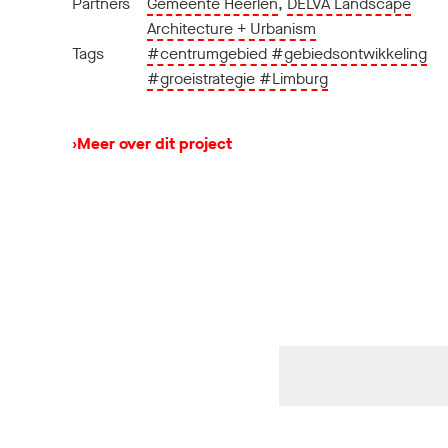
Partners
Gemeente Heerlen
,
DELVA Landscape
Architecture + Urbanism
Tags
#centrumgebied
#gebiedsontwikkeling
#groeistrategie
#Limburg
›
Meer over dit project