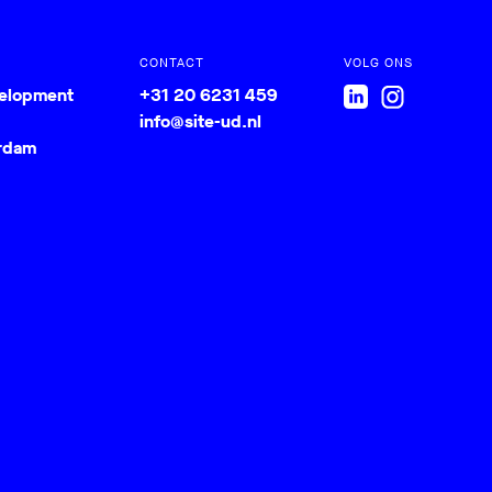
CONTACT
VOLG ONS
velopment
+31 20 6231 459
info@site-ud.nl
rdam