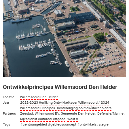
Ontwikkelprincipes Willemsoord Den Helder
Locatie
Willemsoord Den Helder
Jaar
2022-2023 Herijking Ontwikkelkader Willemsoord / 2024
Willemsoord Principes: bestendiging politiek/stakeholders
Partners
Zeestad
,
Willemsoord BV
,
Gemeente Den Helder
,
Defensie/Marine
,
Rijksdienst cultureel erfgoed
,
West 8
Tags
#centrumgebied
#gebiedsconcept
#ontwikkelstrategie