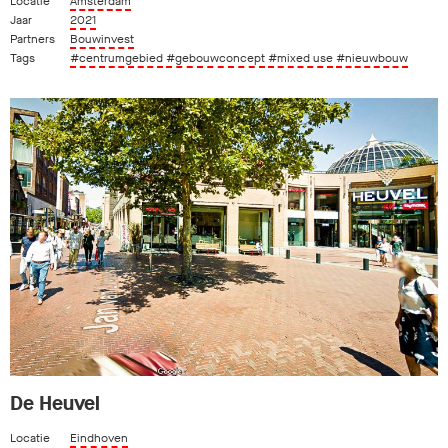
Locatie
Amsterdam
Jaar
2021
Partners
Bouwinvest
Tags
#centrumgebied
#gebouwconcept
#mixed use
#nieuwbouw
De Heuvel
Locatie
Eindhoven