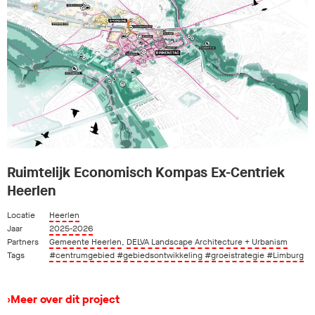
Ruimtelijk Economisch Kompas Ex-Centriek
Heerlen
Locatie
Heerlen
Jaar
2025-2026
Partners
Gemeente Heerlen
,
DELVA Landscape Architecture + Urbanism
Tags
#centrumgebied
#gebiedsontwikkeling
#groeistrategie
#Limburg
›
Meer over dit project