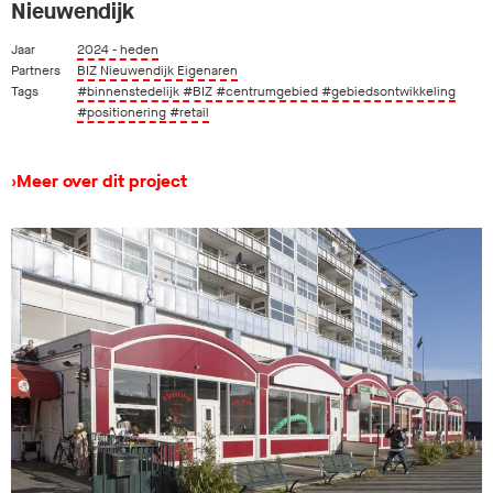
Nieuwendijk
Jaar
2024 - heden
Partners
BIZ Nieuwendijk Eigenaren
Tags
#binnenstedelijk
#BIZ
#centrumgebied
#gebiedsontwikkeling
#positionering
#retail
›
Meer over dit project