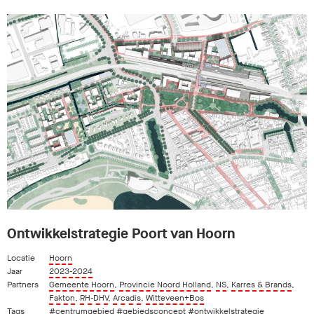
Ontwikkelstrategie Poort van Hoorn
Locatie
Hoorn
Jaar
2023-2024
Partners
Gemeente Hoorn
,
Provincie Noord Holland
,
NS
,
Karres & Brands
,
Fakton
,
RH-DHV
,
Arcadis
,
Witteveen+Bos
Tags
#centrumgebied
#gebiedsconcept
#ontwikkelstrategie