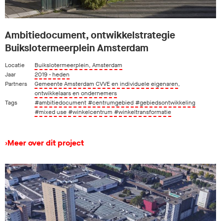
Ambitiedocument, ontwikkelstrategie
Buikslotermeerplein Amsterdam
Locatie
Buikslotermeerplein, Amsterdam
Jaar
2019 - heden
Partners
Gemeente Amsterdam CVVE en individuele eigenaren
,
ontwikkelaars en ondernemers
Tags
#ambitiedocument
#centrumgebied
#gebiedsontwikkeling
#mixed use
#winkelcentrum
#winkeltransformatie
›
Meer over dit project