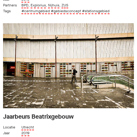
Partners
BPD
,
Explorius
,
Nijhuis
,
ZUS
Tags
#centrumgebied
#gebiedsconcept
#stationsgebied
Jaarbeurs Beatrixgebouw
Locatie
Utrecht
Jaar
2019