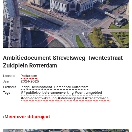
Ambitiedocument Strevelsweg-Twentestraat
Zuidplein Rotterdam
Locatie
Rotterdam
Jaar
2024-2025
Partners
Ridge Development
,
Gemeente Rotterdam
Tags
##publiek-private samenwerking
#centrumgebied
#gebiedsontwikkeling
#stationsgebied
#transformatie
›
Meer over dit project