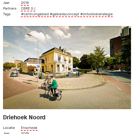
Jaar
2019
Partners
CBRE G.I
Tags
#centrumgebied
#gebiedsconcept
#ontwikkelstrategie
Driehoek Noord
Locatie
Enschede
Jaar
2019