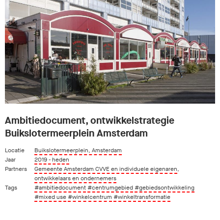
Ambitiedocument, ontwikkelstrategie
Buikslotermeerplein Amsterdam
Locatie
Buikslotermeerplein, Amsterdam
Jaar
2019 - heden
Partners
Gemeente Amsterdam CVVE en individuele eigenaren
,
ontwikkelaars en ondernemers
Tags
#ambitiedocument
#centrumgebied
#gebiedsontwikkeling
#mixed use
#winkelcentrum
#winkeltransformatie