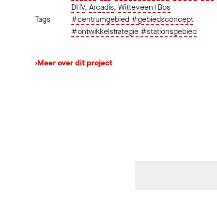
DHV
,
Arcadis
,
Witteveen+Bos
Tags
#centrumgebied
#gebiedsconcept
#ontwikkelstrategie
#stationsgebied
›
Meer over dit project