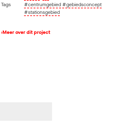
Tags
#centrumgebied
#gebiedsconcept
#stationsgebied
›
Meer over dit project