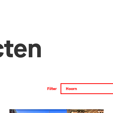
cten
Filter