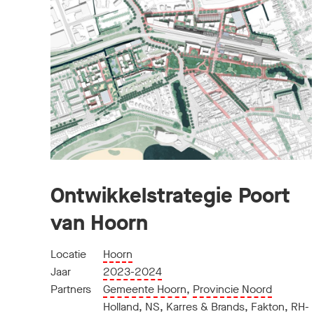
Ontwikkelstrategie Poort
van Hoorn
Locatie
Hoorn
Jaar
2023-2024
Partners
Gemeente Hoorn
,
Provincie Noord
Holland
,
NS
,
Karres & Brands
,
Fakton
,
RH-