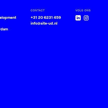
CONTACT
VOLG ONS
velopment
+31 20 6231 459
info@site-ud.nl
rdam