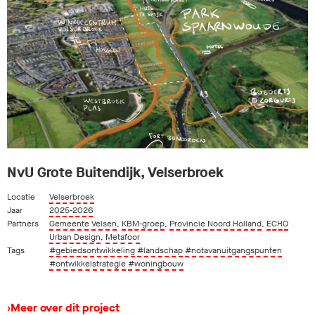
NvU Grote Buitendijk, Velserbroek
Locatie
Velserbroek
Jaar
2025-2026
Partners
Gemeente Velsen
,
KBM-groep
,
Provincie Noord Holland
,
ECHO
Urban Design
,
Metafoor
Tags
#gebiedsontwikkeling
#landschap
#notavanuitgangspunten
#ontwikkelstrategie
#woningbouw
›
Meer over dit project