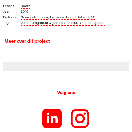
Locatie
Hoorn
Jaar
2018
Partners
Gemeente Hoorn
,
Provincie Noord Holland
,
NS
Tags
#centrumgebied
#gebiedsconcept
#stationsgebied
›
Meer over dit project
Volg ons