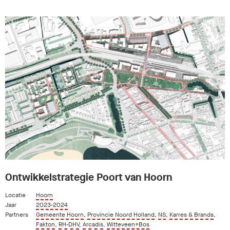
Ontwikkelstrategie Poort van Hoorn
Locatie
Hoorn
Jaar
2023-2024
Partners
Gemeente Hoorn
,
Provincie Noord Holland
,
NS
,
Karres & Brands
,
Fakton
,
RH-DHV
,
Arcadis
,
Witteveen+Bos