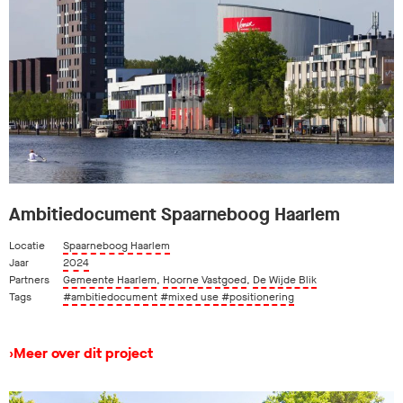
Ambitiedocument Spaarneboog Haarlem
Locatie
Spaarneboog Haarlem
Jaar
2024
Partners
Gemeente Haarlem
,
Hoorne Vastgoed
,
De Wijde Blik
Tags
#ambitiedocument
#mixed use
#positionering
›
Meer over dit project