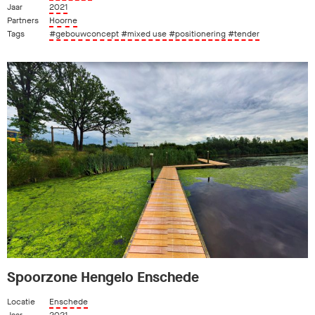
Jaar
2021
Partners
Hoorne
Tags
#gebouwconcept
#mixed use
#positionering
#tender
Spoorzone Hengelo Enschede
Locatie
Enschede
Jaar
2021