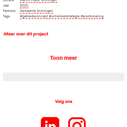
Locatie
Martini Plaza, Groningen
Jaar
2020
Partners
Gemeente Groningen
Tags
#gebiedsconcept
#ontwikkelstrategie
#positionering
›
Meer over dit project
Toon meer
Volg ons