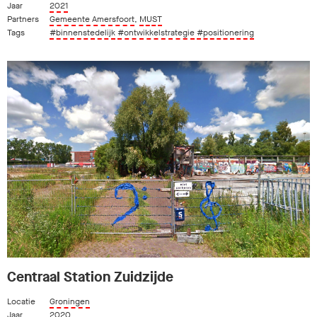
Jaar
2021
Partners
Gemeente Amersfoort
,
MUST
Tags
#binnenstedelijk
#ontwikkelstrategie
#positionering
Centraal Station Zuidzijde
Locatie
Groningen
Jaar
2020