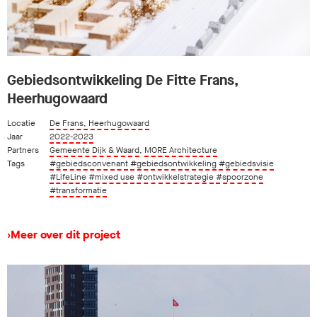
Gebiedsontwikkeling De Fitte Frans,
Heerhugowaard
Locatie
De Frans, Heerhugowaard
Jaar
2022-2023
Partners
Gemeente Dijk & Waard
,
MORE Architecture
Tags
#gebiedsconvenant
#gebiedsontwikkeling
#gebiedsvisie
#LifeLine
#mixed use
#ontwikkelstrategie
#spoorzone
#transformatie
›
Meer over dit project