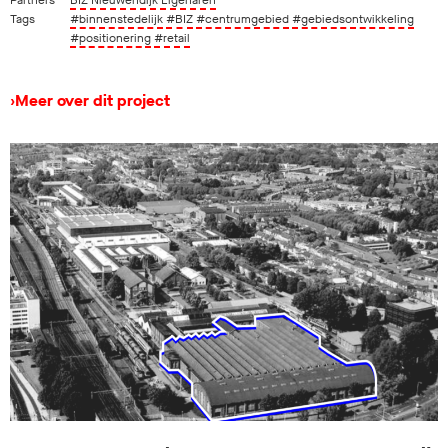
Tags
#binnenstedelijk
#BIZ
#centrumgebied
#gebiedsontwikkeling
#positionering
#retail
›
Meer over dit project