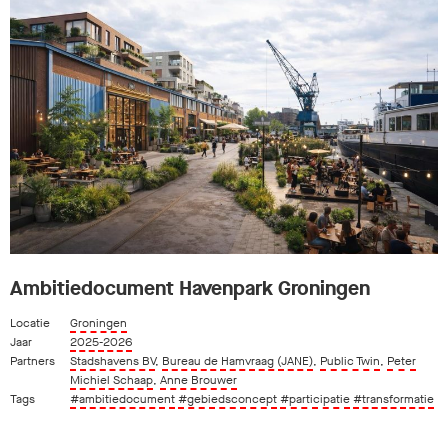
Ambitiedocument Havenpark Groningen
Locatie
Groningen
Jaar
2025-2026
Partners
Stadshavens BV
,
Bureau de Hamvraag (JANE)
,
Public Twin
,
Peter
Michiel Schaap
,
Anne Brouwer
Tags
#ambitiedocument
#gebiedsconcept
#participatie
#transformatie