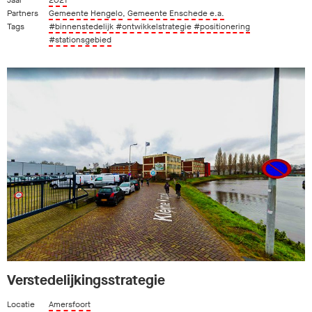
Partners
Gemeente Hengelo
,
Gemeente Enschede e.a.
Tags
#binnenstedelijk
#ontwikkelstrategie
#positionering
#stationsgebied
Verstedelijkingsstrategie
Locatie
Amersfoort