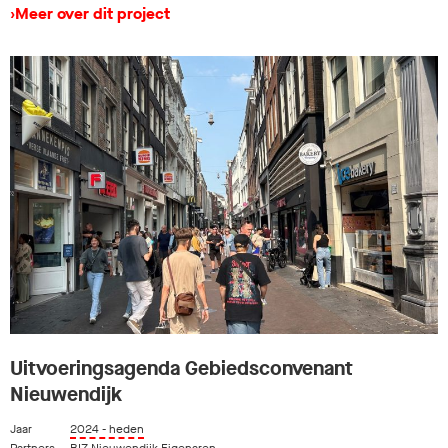
›
Meer over dit project
Uitvoeringsagenda Gebiedsconvenant
Nieuwendijk
Jaar
2024 - heden
Partners
BIZ Nieuwendijk Eigenaren