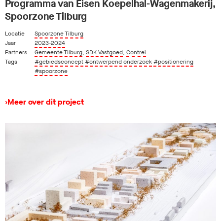
Programma van Eisen Koepelhal-Wagenmakerij,
Spoorzone Tilburg
Locatie
Spoorzone Tilburg
Jaar
2023-2024
Partners
Gemeente Tilburg
,
SDK Vastgoed
,
Contrei
Tags
#gebiedsconcept
#ontwerpend onderzoek
#positionering
#spoorzone
›
Meer over dit project