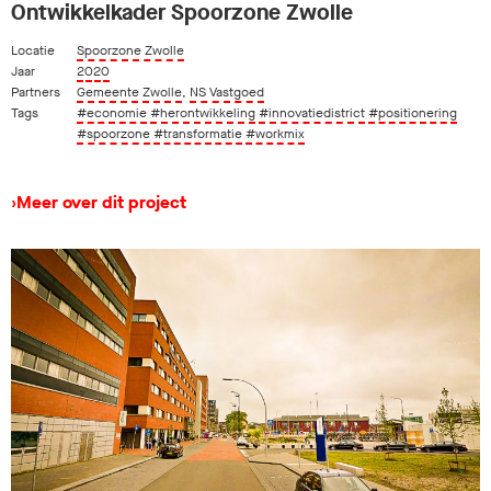
Ontwikkelkader Spoorzone Zwolle
Locatie
Spoorzone Zwolle
Jaar
2020
Partners
Gemeente Zwolle
,
NS Vastgoed
Tags
#economie
#herontwikkeling
#innovatiedistrict
#positionering
#spoorzone
#transformatie
#workmix
›
Meer over dit project