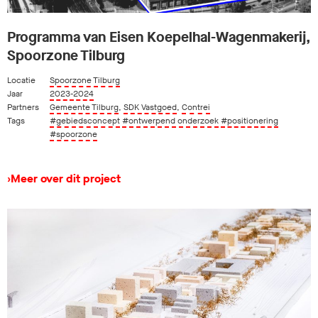
Programma van Eisen Koepelhal-Wagenmakerij,
Spoorzone Tilburg
Locatie
Spoorzone Tilburg
Jaar
2023-2024
Partners
Gemeente Tilburg
,
SDK Vastgoed
,
Contrei
Tags
#gebiedsconcept
#ontwerpend onderzoek
#positionering
#spoorzone
›
Meer over dit project