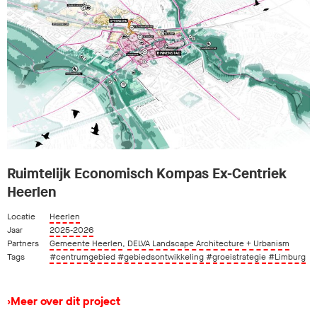
Ruimtelijk Economisch Kompas Ex-Centriek
Heerlen
Locatie
Heerlen
Jaar
2025-2026
Partners
Gemeente Heerlen
,
DELVA Landscape Architecture + Urbanism
Tags
#centrumgebied
#gebiedsontwikkeling
#groeistrategie
#Limburg
›
Meer over dit project