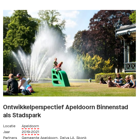
Ontwikkelperspectief Apeldoorn Binnenstad
als Stadspark
Locatie
Apeldoorn
Jaar
2019-2021
Partners
Gemeente Apeldoorn
,
Delva LA
,
Skonk