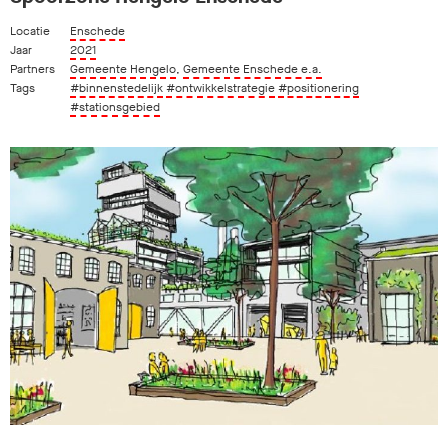
Locatie
Enschede
Jaar
2021
Partners
Gemeente Hengelo
,
Gemeente Enschede e.a.
Tags
#binnenstedelijk
#ontwikkelstrategie
#positionering
#stationsgebied