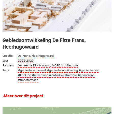
Gebiedsontwikkeling De Fitte Frans,
Heerhugowaard
Locatie
De Frans, Heerhugowaard
Jaar
2022-2023
Partners
Gemeente Dijk & Waard
,
MORE Architecture
Tags
#gebiedsconvenant
#gebiedsontwikkeling
#gebiedsvisie
#LifeLine
#mixed use
#ontwikkelstrategie
#spoorzone
#transformatie
›
Meer over dit project