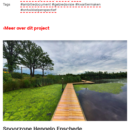
Tags
#ambitiedocument
#gebiedsvisie
#kwartiermaken
#ontwikkelperspectief
›
Meer over dit project
Spoorzone Hengelo Enschede