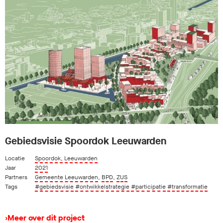
Gebiedsvisie Spoordok Leeuwarden
Locatie
Spoordok, Leeuwarden
Jaar
2021
Partners
Gemeente Leeuwarden
,
BPD
,
ZUS
Tags
#gebiedsvisie
#ontwikkelstrategie
#participatie
#transformatie
›
Meer over dit project