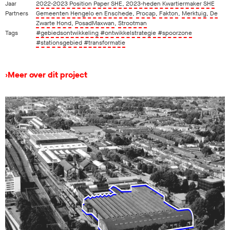
Jaar
2022-2023 Position Paper SHE, 2023-heden Kwartiermaker SHE
Partners
Gemeenten Hengelo en Enschede
,
Procap
,
Fakton
,
Merktuig
,
De
Zwarte Hond
,
PosadMaxwan
,
Strootman
Tags
#gebiedsontwikkeling
#ontwikkelstrategie
#spoorzone
#stationsgebied
#transformatie
›
Meer over dit project