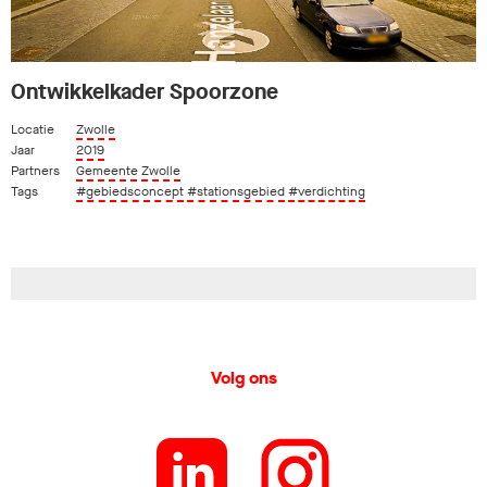
Ontwikkelkader Spoorzone
Locatie
Zwolle
Jaar
2019
Partners
Gemeente Zwolle
Tags
#gebiedsconcept
#stationsgebied
#verdichting
Volg ons