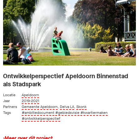
Ontwikkelperspectief Apeldoorn Binnenstad
als Stadspark
Locatie
Apeldoorn
Jaar
2019-2021
Partners
Gemeente Apeldoorn
,
Delva LA
,
Skonk
Tags
#ambitiedocument
#gebiedsvisie
#kwartiermaken
#ontwikkelperspectief
›
Meer over dit project