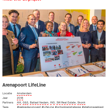
Arenapoort LifeLine
Locatie
Amsterdam
Jaar
2018
Partners
AM
,
G&S
,
Ballast Nedam
,
ING
,
3W Real Estate
,
Skonk
Tags
#gebiedsconcept
#LifeLine
#ontwikkelstrategie
#stationsgebied