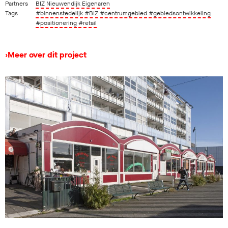
Partners
BIZ Nieuwendijk Eigenaren
Tags
#binnenstedelijk
#BIZ
#centrumgebied
#gebiedsontwikkeling
#positionering
#retail
›
Meer over dit project