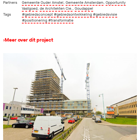
Partners
Gemeente Ouder Amstel
,
Gemeente Amsterdam
,
Opportunity
Vastgoed
,
de Architekten Cie.
,
Goudappel
Tags
#gebiedsconcept
#gebiedsontwikkeling
#gebiedsvisie
#positionering
#transformatie
›
Meer over dit project