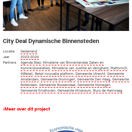
City Deal Dynamische Binnensteden
Locatie
Nederland
Jaar
2023-2024
Partners
Agenda Stad
,
Ministerie van Binnenlandse Zaken en
Koninkrijksrelaties
,
Ministerie van Justitie en Veiligheid
,
Platform31
,
INRetail
,
Retail innovatie platform
,
Gemeente Utrecht
,
Gemeente
Amsterdam
,
Gemeente Groningen
,
Gemeente Den Haag
,
Gemeente
Rotterdam
,
Gemeente Roosendaal
,
Gemeente Nijmegen
,
Gemeente Eindhoven
,
Gemeente Hilversum
,
Buro de Hamvraag
›
Meer over dit project