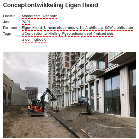
Conceptontwikkeling Eigen Haard
Locatie
Amsterdam, Uithoorn
Jaar
2021
Partners
Eigen Haard
,
Urhahn stedenbouw
,
NL Architects
,
KOW architecten
Tags
#Conceptontwikkeling
#gebiedsconcept
#mixed use
#woningbouw