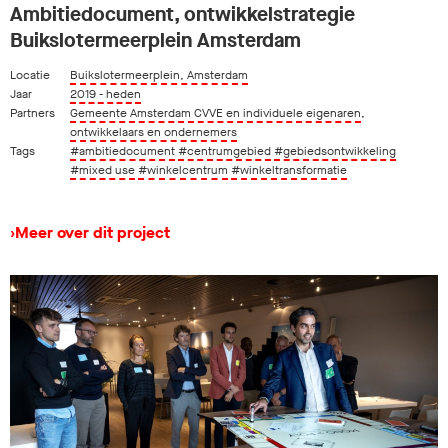
Ambitiedocument, ontwikkelstrategie
Buikslotermeerplein Amsterdam
Locatie
Buikslotermeerplein, Amsterdam
Jaar
2019 - heden
Partners
Gemeente Amsterdam CVVE en individuele eigenaren
,
ontwikkelaars en ondernemers
Tags
#ambitiedocument
#centrumgebied
#gebiedsontwikkeling
#mixed use
#winkelcentrum
#winkeltransformatie
›
Meer over dit project