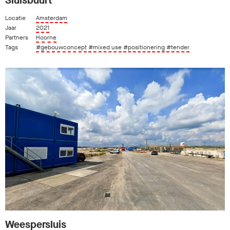
Sluisbuurt
Locatie
Amsterdam
Jaar
2021
Partners
Hoorne
Tags
#gebouwconcept
#mixed use
#positionering
#tender
Weespersluis