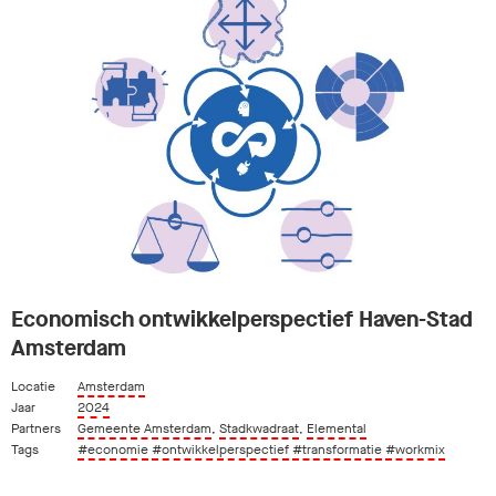
Economisch ontwikkelperspectief Haven-Stad
Amsterdam
Locatie
Amsterdam
Jaar
2024
Partners
Gemeente Amsterdam
,
Stadkwadraat
,
Elemental
Tags
#economie
#ontwikkelperspectief
#transformatie
#workmix