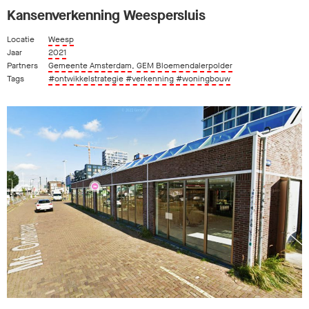
Kansenverkenning Weespersluis
Locatie
Weesp
Jaar
2021
Partners
Gemeente Amsterdam
,
GEM Bloemendalerpolder
Tags
#ontwikkelstrategie
#verkenning
#woningbouw