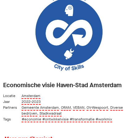
Economische visie Haven-Stad Amsterdam
Locatie
Amsterdam
Jaar
2022-2023
Partners
Gemeente Amsterdam
,
ORAM
,
VEBAN
,
OV-Wespoort
,
Diverse
bedrijven
,
Stadkwadraat
Tags
#economie
#ontwikkelvisie
#transformatie
#workmix