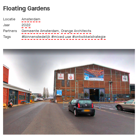
Floating Gardens
Locatie
Amsterdam
Jaar
2022
Partners
Gemeente Amsterdam
,
Orange Architects
Tags
#binnenstedelijk
#mixed use
#ontwikkelstrategie