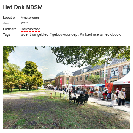
Het Dok NDSM
Locatie
Amsterdam
Jaar
2021
Partners
Bouwinvest
Tags
#centrumgebied
#gebouwconcept
#mixed use
#nieuwbouw