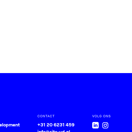
CONTACT
VOLG ONS
velopment
+31 20 6231 459
info@site-ud.nl