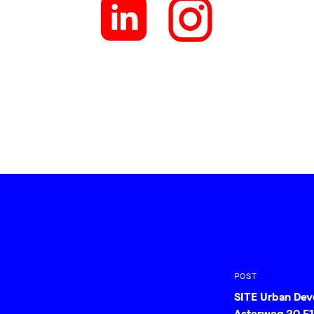
POST
SITE Urban De
Asterweg 20 F1