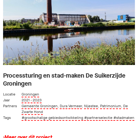
Processturing en stad-maken De Suikerzijde
Groningen
Locatie
Groningen
Jaar
2021 - 2023
Partners
Gemeente Groningen
,
Dura Vermeer
,
Nijestee
,
Patrimonium
,
De
Zwarte Hond
Tags
#grootschalige gebiedsontwikkeling
#partnerselectie
#stadmaken
›
Meer over dit project