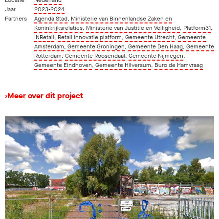
Jaar
2023-2024
Partners
Agenda Stad
,
Ministerie van Binnenlandse Zaken en
Koninkrijksrelaties
,
Ministerie van Justitie en Veiligheid
,
Platform31
,
INRetail
,
Retail innovatie platform
,
Gemeente Utrecht
,
Gemeente
Amsterdam
,
Gemeente Groningen
,
Gemeente Den Haag
,
Gemeente
Rotterdam
,
Gemeente Roosendaal
,
Gemeente Nijmegen
,
Gemeente Eindhoven
,
Gemeente Hilversum
,
Buro de Hamvraag
›
Meer over dit project