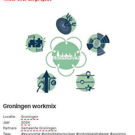
Groningen workmix
Locatie
Groningen
Jaar
2024
Partners
Gemeente Groningen
Tags
#economie
#ontwikkelprincipes
#ontwikkelstrategie
#workmix