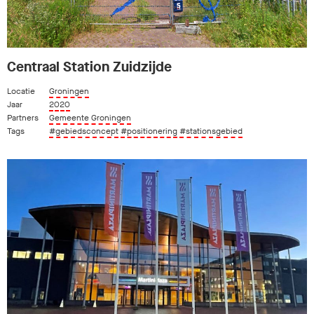
Centraal Station Zuidzijde
Locatie
Groningen
Jaar
2020
Partners
Gemeente Groningen
Tags
#gebiedsconcept
#positionering
#stationsgebied