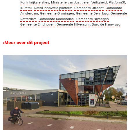
Koninkrijksrelaties
,
Ministerie van Justitie en Veiligheid
,
Platform31
,
INRetail
,
Retail innovatie platform
,
Gemeente Utrecht
,
Gemeente
Amsterdam
,
Gemeente Groningen
,
Gemeente Den Haag
,
Gemeente
Rotterdam
,
Gemeente Roosendaal
,
Gemeente Nijmegen
,
Gemeente Eindhoven
,
Gemeente Hilversum
,
Buro de Hamvraag
›
Meer over dit project