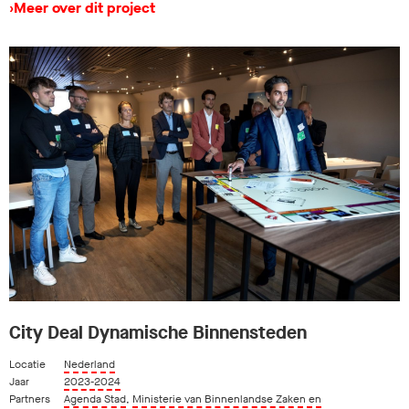
›
Meer over dit project
City Deal Dynamische Binnensteden
Locatie
Nederland
Jaar
2023-2024
Partners
Agenda Stad
,
Ministerie van Binnenlandse Zaken en