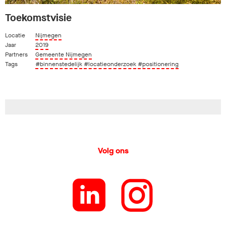
Toekomstvisie
Locatie
Nijmegen
Jaar
2019
Partners
Gemeente Nijmegen
Tags
#binnenstedelijk
#locatieonderzoek
#positionering
Volg ons