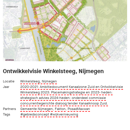
Ontwikkelvisie Winkelsteeg, Nijmegen
Locatie
Winkelsteeg, Nijmegen
Jaar
2020-2021: Ambitiedocument Kanaalzone Zuid en Ontwikkelvisie
Winkelsteeg 2023: Placemakingstrategie en 2023- heden:
strategisch advies 2024-heden: onderdeel commissie
concurrentiegerichte dialoog tender Kanaalknoop Zuid.
Partners
Gemeente Nijmegen
,
Fakton
,
PosadMaxwan
Tags
#gebiedsconcept
#wijkvernieuwing