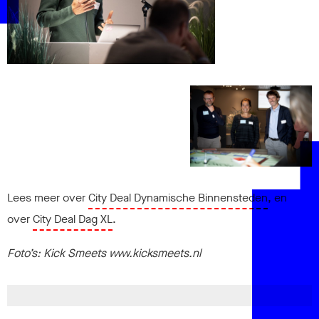
Lees meer over
City Deal Dynamische Binnensteden
, en
over
City Deal Dag XL
.
Foto’s: Kick Smeets www.kicksmeets.nl