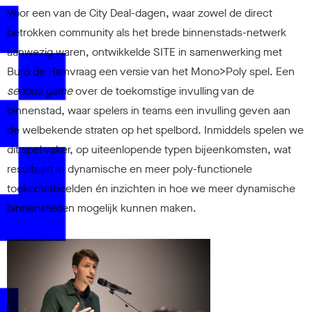
Voor een van de City Deal-dagen, waar zowel de direct
C
betrokken community als het brede binnenstads-netwerk
aanwezig waren, ontwikkelde SITE in samenwerking met
Buro de Hamvraag een versie van het Mono>Poly spel. Een
serious game
over de toekomstige invulling van de
binnenstad, waar spelers in teams een invulling geven aan
de welbekende straten op het spelbord. Inmiddels spelen we
dit spel vaker, op uiteenlopende typen bijeenkomsten, wat
resulteert in dynamische en meer poly-functionele
toekomstbeelden én inzichten in hoe we meer dynamische
binnensteden mogelijk kunnen maken.