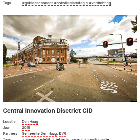
Tags
#gebiedsconcept
#ontwikkelstrategie
#verdichting
Central Innovation Disctrict CID
Locatie
Den Haag
Jaar
2016
Partners
Gemeente Den Haag
,
BVR
Tags
#binnenstedelijk
#gebiedsconcept
#transformatie