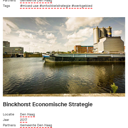
Partners
Gemeente Den Haag
Tags
#mixed use
#ontwikkelstrategie
#werkgebied
Binckhorst Economische Strategie
Locatie
Den Haag
Jaar
2017
Partners
Gemeente Den Haag