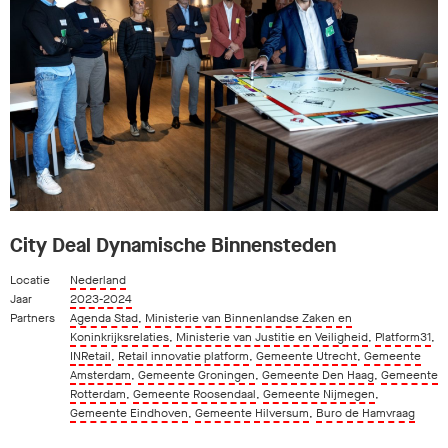
City Deal Dynamische Binnensteden
Locatie
Nederland
Jaar
2023-2024
Partners
Agenda Stad
,
Ministerie van Binnenlandse Zaken en
Koninkrijksrelaties
,
Ministerie van Justitie en Veiligheid
,
Platform31
,
INRetail
,
Retail innovatie platform
,
Gemeente Utrecht
,
Gemeente
Amsterdam
,
Gemeente Groningen
,
Gemeente Den Haag
,
Gemeente
Rotterdam
,
Gemeente Roosendaal
,
Gemeente Nijmegen
,
Gemeente Eindhoven
,
Gemeente Hilversum
,
Buro de Hamvraag