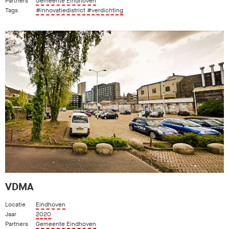
Partners
Gemeente Eindhoven
Tags
#innovatiedistrict
#verdichting
VDMA
Locatie
Eindhoven
Jaar
2020
Partners
Gemeente Eindhoven