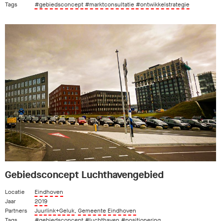
Tags
#gebiedsconcept
#marktconsultatie
#ontwikkelstrategie
Gebiedsconcept Luchthavengebied
Locatie
Eindhoven
Jaar
2019
Partners
Juurlink+Geluk
,
Gemeente Eindhoven
Tags
#gebiedsconcept
#luchthaven
#positionering