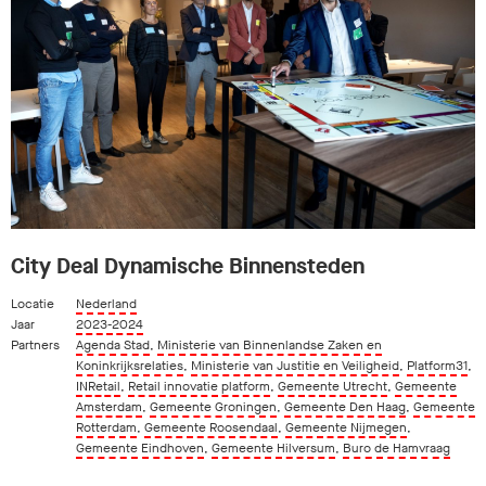
City Deal Dynamische Binnensteden
Locatie
Nederland
Jaar
2023-2024
Partners
Agenda Stad
,
Ministerie van Binnenlandse Zaken en
Koninkrijksrelaties
,
Ministerie van Justitie en Veiligheid
,
Platform31
,
INRetail
,
Retail innovatie platform
,
Gemeente Utrecht
,
Gemeente
Amsterdam
,
Gemeente Groningen
,
Gemeente Den Haag
,
Gemeente
Rotterdam
,
Gemeente Roosendaal
,
Gemeente Nijmegen
,
Gemeente Eindhoven
,
Gemeente Hilversum
,
Buro de Hamvraag