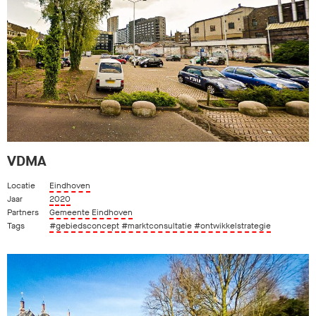
VDMA
Locatie
Eindhoven
Jaar
2020
Partners
Gemeente Eindhoven
Tags
#gebiedsconcept
#marktconsultatie
#ontwikkelstrategie