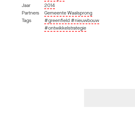
Jaar
2014
Partners
Gemeente Waalsprong
Tags
#greenfield
#nieuwbouw
#ontwikkelstrategie