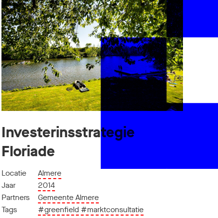
Investerinsstrategie
Floriade
Locatie
Almere
Jaar
2014
Partners
Gemeente Almere
Tags
#greenfield
#marktconsultatie