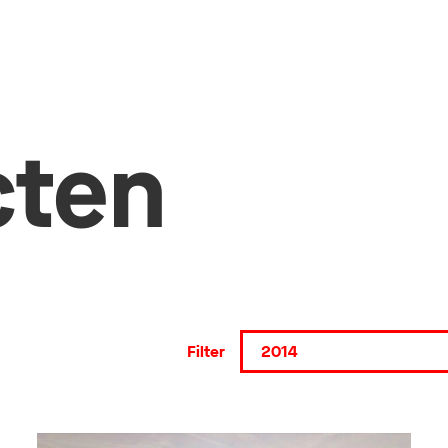
cten
Filter