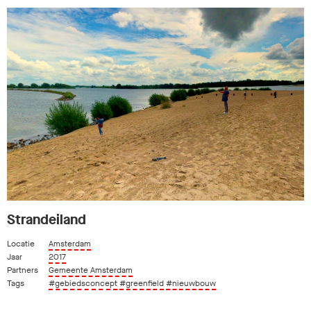
Strandeiland
Locatie
Amsterdam
Jaar
2017
Partners
Gemeente Amsterdam
Tags
#gebiedsconcept
#greenfield
#nieuwbouw