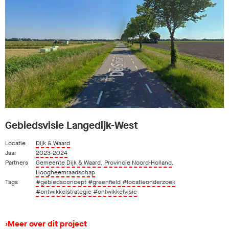
Gebiedsvisie Langedijk-West
Locatie
Dijk & Waard
Jaar
2023-2024
Partners
Gemeente Dijk & Waard
,
Provincie Noord-Holland
,
Hoogheemraadschap
Tags
#gebiedsconcept
#greenfield
#locatieonderzoek
#ontwikkelstrategie
#ontwikkelvisie
›
Meer over dit project