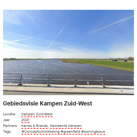
Gebiedsvisie Kampen Zuid-West
Locatie
Kampen Zuid-West
Jaar
2021
Partners
Karres & Brands
,
Gemeente Kampen
Tags
#Conceptontwikkeling
#greenfield
#woningbouw