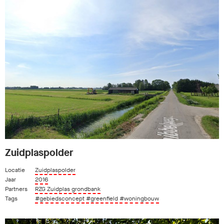
Zuidplaspolder
Locatie
Zuidplaspolder
Jaar
2016
Partners
RZG Zuidplas grondbank
Tags
#gebiedsconcept
#greenfield
#woningbouw