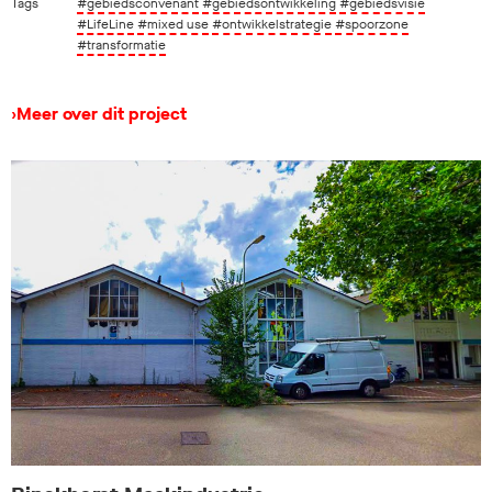
Tags
#gebiedsconvenant
#gebiedsontwikkeling
#gebiedsvisie
#LifeLine
#mixed use
#ontwikkelstrategie
#spoorzone
#transformatie
›
Meer over dit project