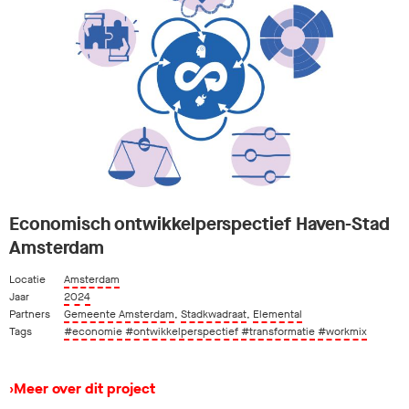
Economisch ontwikkelperspectief Haven-Stad
Amsterdam
Locatie
Amsterdam
Jaar
2024
Partners
Gemeente Amsterdam
,
Stadkwadraat
,
Elemental
Tags
#economie
#ontwikkelperspectief
#transformatie
#workmix
›
Meer over dit project