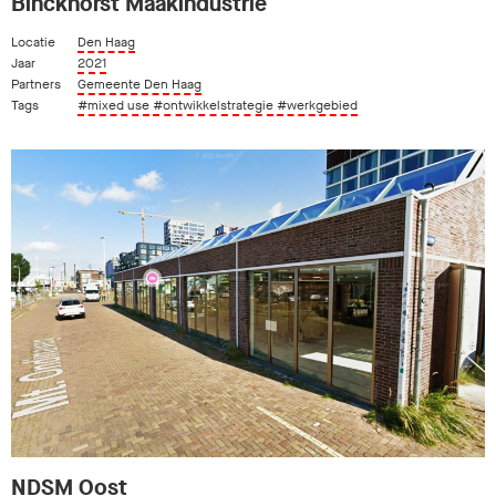
Binckhorst Maakindustrie
Locatie
Den Haag
Jaar
2021
Partners
Gemeente Den Haag
Tags
#mixed use
#ontwikkelstrategie
#werkgebied
NDSM Oost