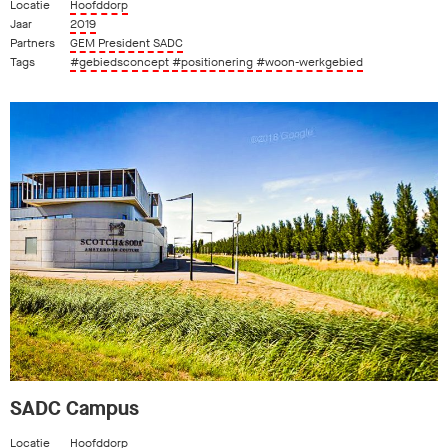
Locatie
Hoofddorp
Jaar
2019
Partners
GEM President SADC
Tags
#gebiedsconcept
#positionering
#woon-werkgebied
SADC Campus
Locatie
Hoofddorp