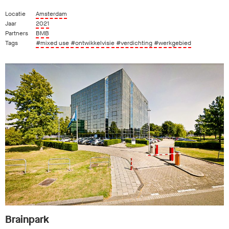
Locatie
Amsterdam
Jaar
2021
Partners
BMB
Tags
#mixed use
#ontwikkelvisie
#verdichting
#werkgebied
Brainpark