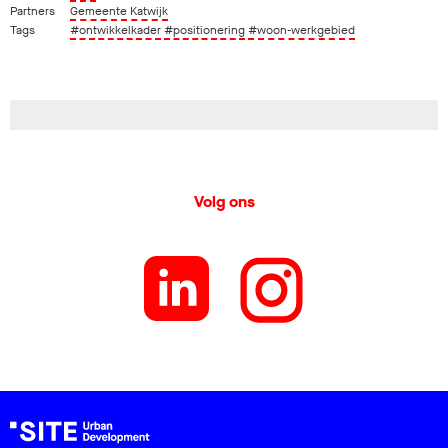
Partners
Gemeente Katwijk
Tags
#ontwikkelkader
#positionering
#woon-werkgebied
Volg ons