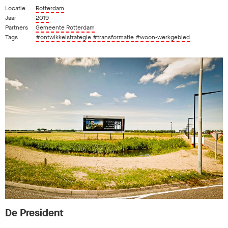
Locatie
Rotterdam
Jaar
2019
Partners
Gemeente Rotterdam
Tags
#ontwikkelstrategie
#transformatie
#woon-werkgebied
De President