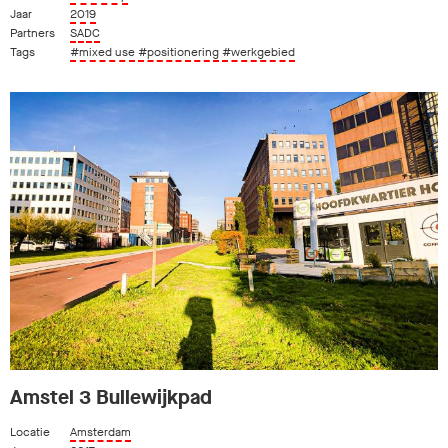
Jaar
2019
Partners
SADC
Tags
#mixed use
#positionering
#werkgebied
Amstel 3 Bullewijkpad
Locatie
Amsterdam