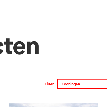
cten
Filter