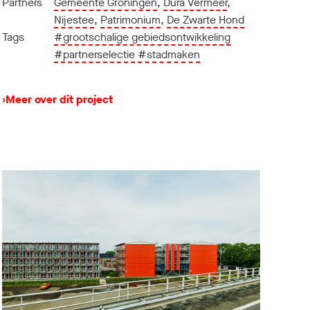
Partners
Gemeente Groningen
,
Dura Vermeer
,
Nijestee
,
Patrimonium
,
De Zwarte Hond
Tags
#grootschalige gebiedsontwikkeling
#partnerselectie
#stadmaken
›
Meer over dit project