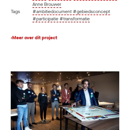
Anne Brouwer
Tags
#ambitiedocument
#gebiedsconcept
#participatie
#transformatie
›
Meer over dit project