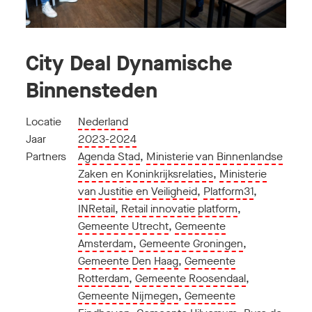
City Deal Dynamische
Binnensteden
Locatie
Nederland
Jaar
2023-2024
Partners
Agenda Stad
,
Ministerie van Binnenlandse
Zaken en Koninkrijksrelaties
,
Ministerie
van Justitie en Veiligheid
,
Platform31
,
INRetail
,
Retail innovatie platform
,
Gemeente Utrecht
,
Gemeente
Amsterdam
,
Gemeente Groningen
,
Gemeente Den Haag
,
Gemeente
Rotterdam
,
Gemeente Roosendaal
,
Gemeente Nijmegen
,
Gemeente