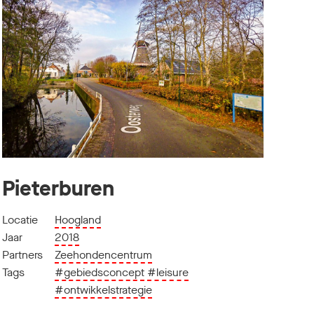
Pieterburen
Locatie
Hoogland
Jaar
2018
Partners
Zeehondencentrum
Tags
#gebiedsconcept
#leisure
#ontwikkelstrategie