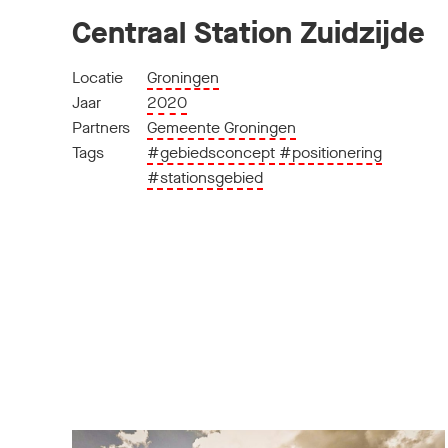
Centraal Station Zuidzijde
Locatie
Groningen
Jaar
2020
Partners
Gemeente Groningen
Tags
#gebiedsconcept
#positionering
#stationsgebied