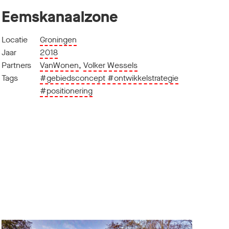
Eemskanaalzone
Locatie
Groningen
Jaar
2018
Partners
VanWonen
,
Volker Wessels
Tags
#gebiedsconcept
#ontwikkelstrategie
#positionering