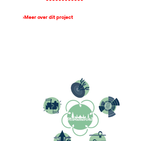
›
Meer over dit project