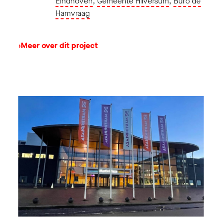
Eindhoven
,
Gemeente Hilversum
,
Buro de
Hamvraag
›
Meer over dit project