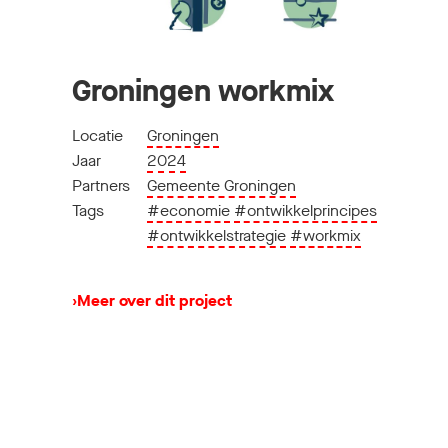
Groningen workmix
Locatie
Groningen
Jaar
2024
Partners
Gemeente Groningen
Tags
#economie
#ontwikkelprincipes
#ontwikkelstrategie
#workmix
›
Meer over dit project