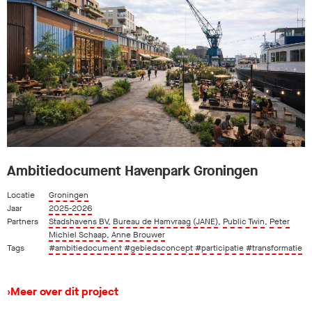
Ambitiedocument Havenpark Groningen
Locatie
Groningen
Jaar
2025-2026
Partners
Stadshavens BV
,
Bureau de Hamvraag (JANE)
,
Public Twin
,
Peter
Michiel Schaap
,
Anne Brouwer
Tags
#ambitiedocument
#gebiedsconcept
#participatie
#transformatie
›
Meer over dit project