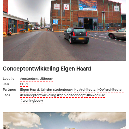
Conceptontwikkeling Eigen Haard
Locatie
Amsterdam, Uithoorn
Jaar
2021
Partners
Eigen Haard
,
Urhahn stedenbouw
,
NL Architects
,
KOW architecten
Tags
#Conceptontwikkeling
#gebiedsconcept
#mixed use
#woningbouw