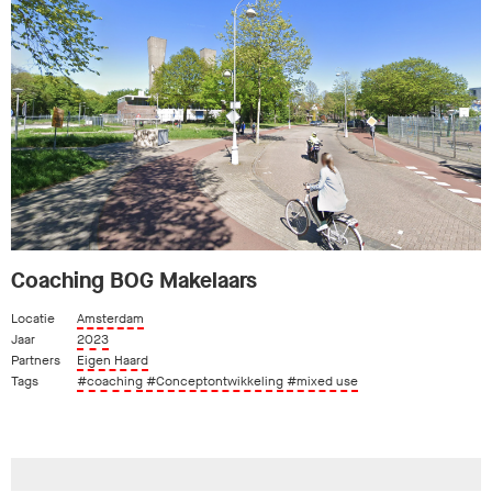
Coaching BOG Makelaars
Locatie
Amsterdam
Jaar
2023
Partners
Eigen Haard
Tags
#coaching
#Conceptontwikkeling
#mixed use