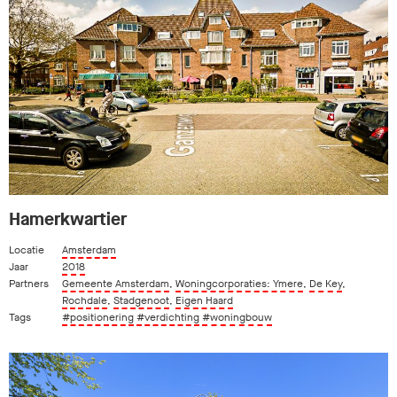
Hamerkwartier
Locatie
Amsterdam
Jaar
2018
Partners
Gemeente Amsterdam
,
Woningcorporaties: Ymere
,
De Key
,
Rochdale
,
Stadgenoot
,
Eigen Haard
Tags
#positionering
#verdichting
#woningbouw